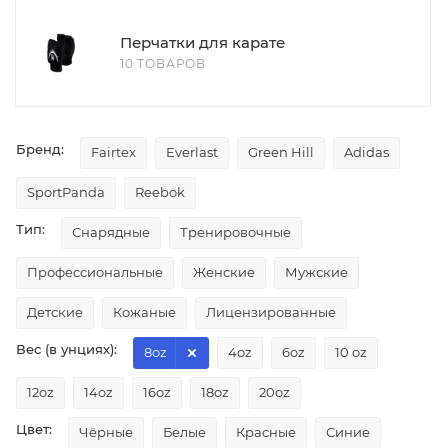
Перчатки для карате
10 ТОВАРОВ
Бренд:
Fairtex
Everlast
Green Hill
Adidas
SportPanda
Reebok
Тип:
Снарядные
Тренировочные
Профессиональные
Женские
Мужские
Детские
Кожаные
Лицензированные
Вес (в унциях):
8oz
4oz
6oz
10 oz
12oz
14oz
16oz
18oz
20oz
Цвет:
Чёрные
Белые
Красные
Синие