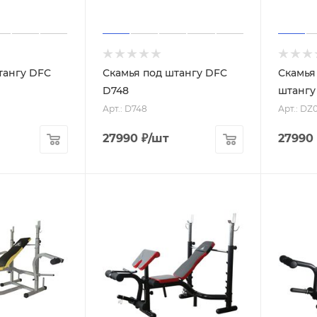
тангу DFC
Скамья под штангу DFC
Скамья
D748
штангу
Арт.: D748
Арт.: D
27990
₽
/шт
27990