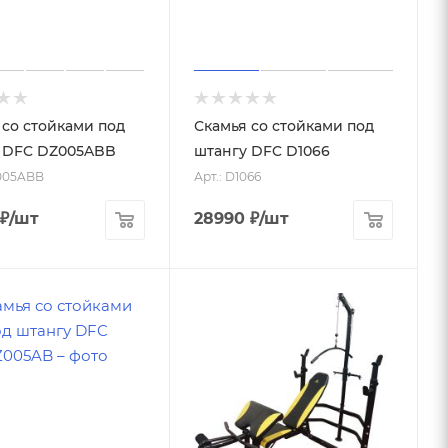
 со стойками под
Скамья со стойками под
 DFC DZ005ABB
штангу DFC D1066
Z005ABB
Арт.: D1066
₽
/шт
28990
₽
/шт