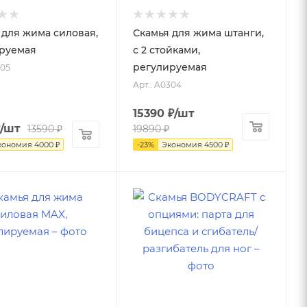
 для жима силовая,
Скамья для жима штанги,
руемая
с 2 стойками,
регулируемая
305
Арт.: A0304
15390
₽
/шт
/шт
13590
₽
19890
₽
кономия
4000
₽
-
23
%
Экономия
4500
₽