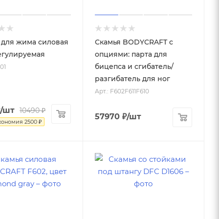
 для жима силовая
Скамья BODYCRAFT с
егулируемая
опциями: парта для
бицепса и сгибатель/
01
разгибатель для ног
Арт.: F602F611F610
/шт
10490
₽
57970
₽
/шт
кономия
2500
₽