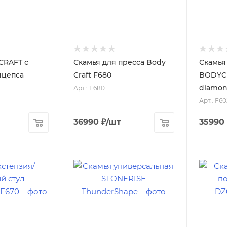
CRAFT с
Скамья для пресса Body
Скамья
ицепса
Craft F680
BODYCR
diamon
Арт.: F680
Арт.: F60
36990
₽
/шт
35990