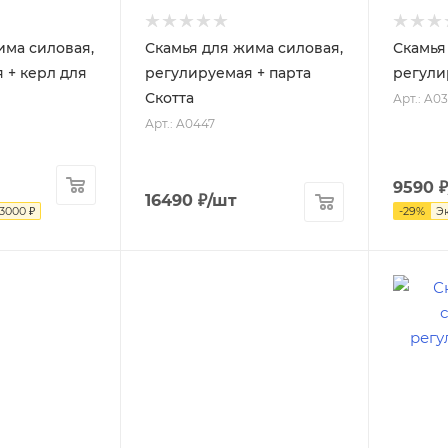
има силовая,
Скамья для жима силовая,
Скамья
 + керл для
регулируемая + парта
регули
Скотта
Арт.: A0
Арт.: A0447
9590
₽
16490
₽
/шт
3000
₽
-
29
%
Э