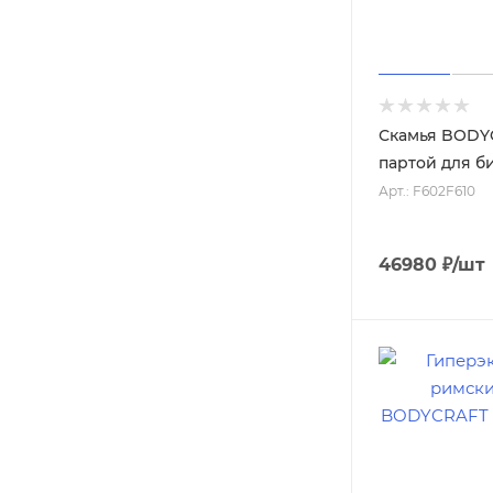
Скамья BODY
партой для б
Арт.: F602F610
46980
₽
/шт