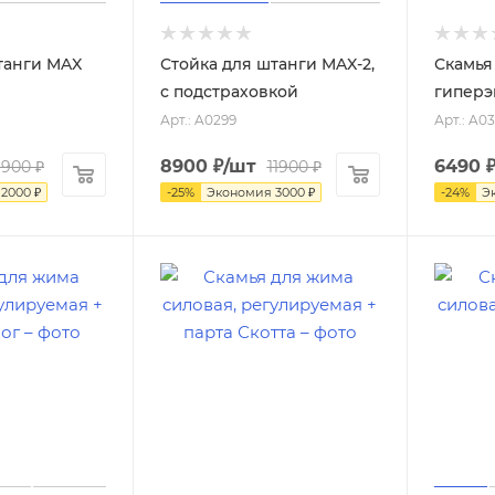
танги MAX
Стойка для штанги MAX-2,
Скамья 
с подстраховкой
гиперэ
Арт.: A0299
Арт.: A0
8900
₽
/шт
6490
9900
₽
11900
₽
2000
₽
-
25
%
Экономия
3000
₽
-
24
%
Э