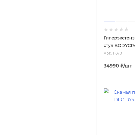
Гиперэкстен
стул BODYCR
Арт.: F670
34990
₽
/шт