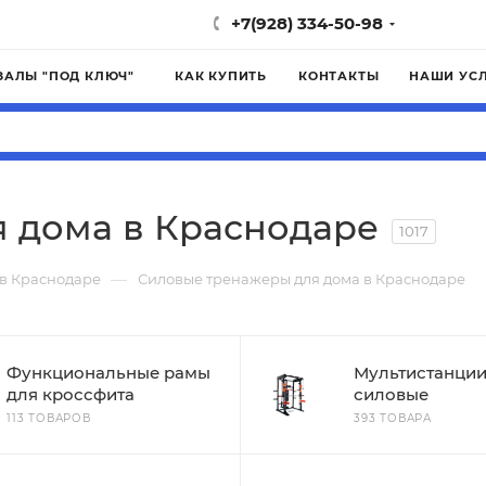
+7(928) 334-50-98
ЗАЛЫ "ПОД КЛЮЧ"
КАК КУПИТЬ
КОНТАКТЫ
НАШИ УС
 дома в Краснодаре
1017
—
 в Краснодаре
Силовые тренажеры для дома в Краснодаре
Функциональные рамы
Мультистанци
для кроссфита
силовые
113 ТОВАРОВ
393 ТОВАРА