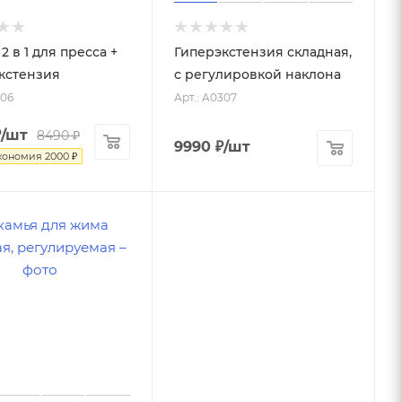
2 в 1 для пресса +
Гиперэкстензия складная,
кстензия
с регулировкой наклона
306
Арт.: A0307
₽
/шт
8490
₽
9990
₽
/шт
кономия
2000
₽