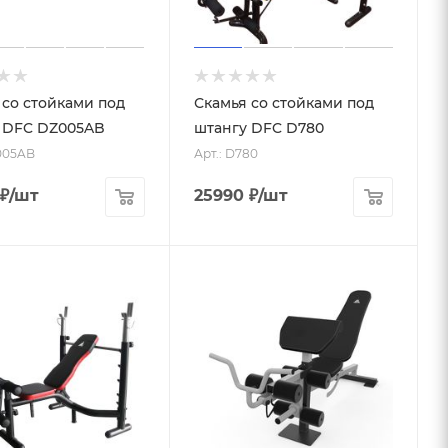
 со стойками под
Скамья со стойками под
 DFC DZ005AB
штангу DFC D780
Z005AB
Арт.: D780
₽
/шт
25990
₽
/шт