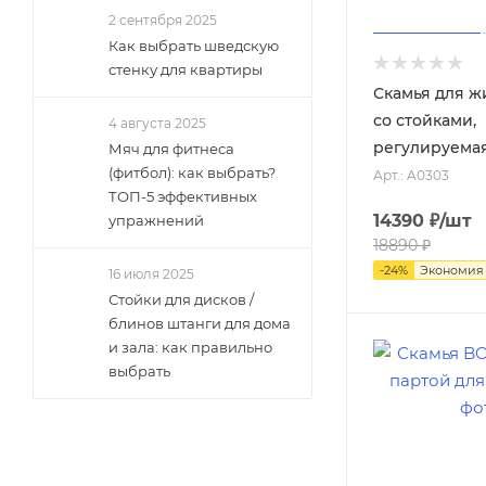
2 сентября 2025
Как выбрать шведскую
стенку для квартиры
Скамья для ж
со стойками,
4 августа 2025
регулируема
Мяч для фитнеса
(фитбол): как выбрать?
Арт.: A0303
ТОП-5 эффективных
14390
₽
/шт
упражнений
18890
₽
-
24
%
Экономия
16 июля 2025
Стойки для дисков /
блинов штанги для дома
и зала: как правильно
выбрать