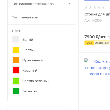
Тип силового тренажера
Стойка для ш
Тип тренажера
Арт.: A0300
Цвет
7900
₽
/шт
Белый
-
20
%
Экономия
Жёлтый
Оранжевый
Красный
Светло-зелёный
Зелёный
Тёмно-синий
Серый