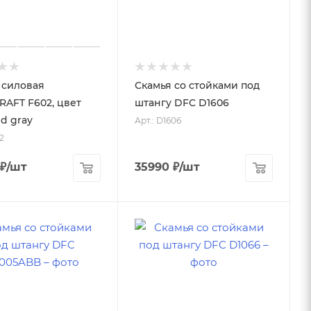
 силовая
Скамья со стойками под
AFT F602, цвет
штангу DFC D1606
d gray
Арт.: D1606
2
₽
/шт
35990
₽
/шт