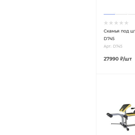
Скамья под ш
D745
Арт.: D745
27990
₽
/шт