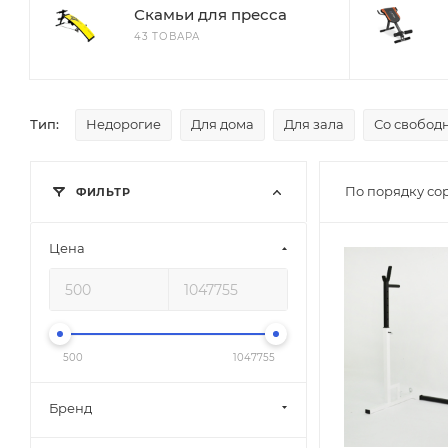
Скамьи для пресса
43 ТОВАРА
Тип:
Недорогие
Для дома
Для зала
Со свобод
По порядку со
ФИЛЬТР
Цена
500
1047755
Бренд