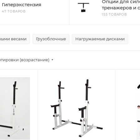
Опции для сил
Гиперэкстензия
тренажеров и 
47 ТОВАРОВ
155 ТОВАРОВ
ными весами
Грузоблочные
Нагружаемые дисками
ртировки (возрастание)