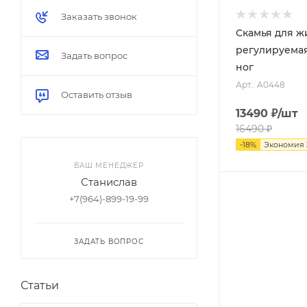
Заказать звонок
Чёрный
Скамья для ж
регулируемая
Красный/черный
Задать вопрос
ног
Серебро
Арт.: A0448
Черный матовый (порошковая
Оставить отзыв
краска)
13490
₽
/шт
Черный/желтый
16490
₽
-
18
%
Экономия
Черный/зеленый
ВАШ МЕНЕДЖЕР
Черный/красный
Станислав
Чёрный / оранжевый
+7(964)-899-19-99
Чёрный / красный
ЗАДАТЬ ВОПРОС
Статьи