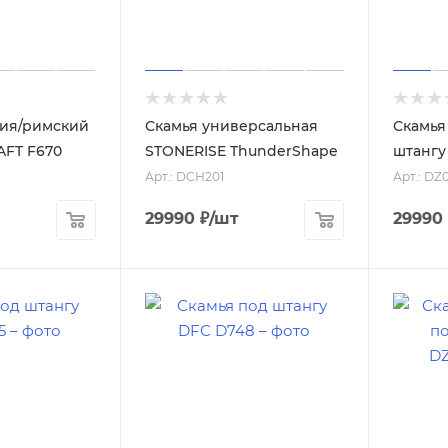
зия/римский
Скамья универсальная
Скамья
AFT F670
STONERISE ThunderShape
штангу
Арт.: DCH201
Арт.: D
29990
₽
/шт
29990