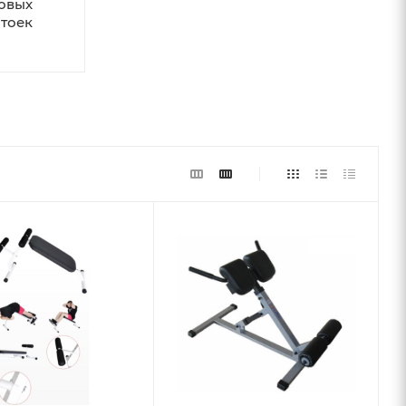
овых
стоек