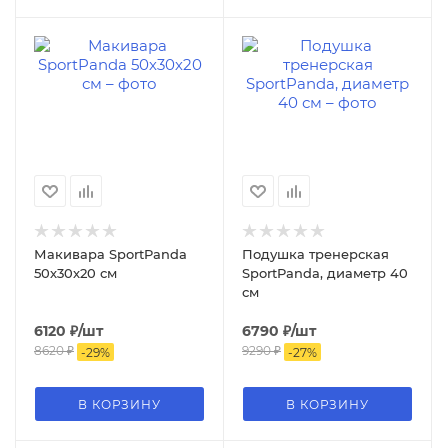
Макивара SportPanda
Подушка тренерская
50х30х20 см
SportPanda, диаметр 40
см
6120
₽
/шт
6790
₽
/шт
8620
₽
9290
₽
-
29
%
-
27
%
В КОРЗИНУ
В КОРЗИНУ