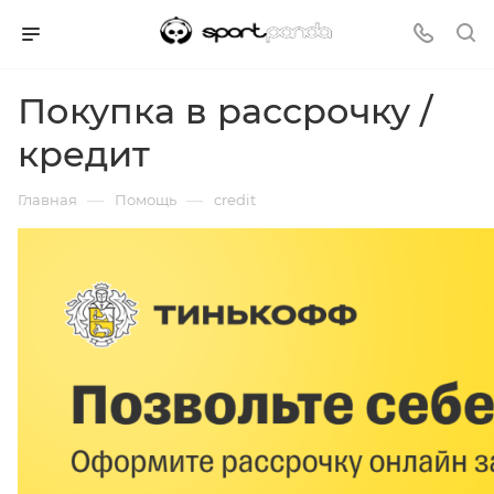
Покупка в рассрочку /
кредит
—
—
Главная
Помощь
credit