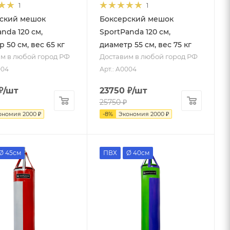
1
1
ский мешок
Боксерский мешок
nda 120 см,
SportPanda 120 см,
 50 см, вес 65 кг
диаметр 55 см, вес 75 кг
м в любой город РФ
Доставим в любой город РФ
004
Арт.: A0004
₽
/шт
23750
₽
/шт
25750
₽
ономия
2000
₽
-
8
%
Экономия
2000
₽
Ø 45см
ПВХ
Ø 40см