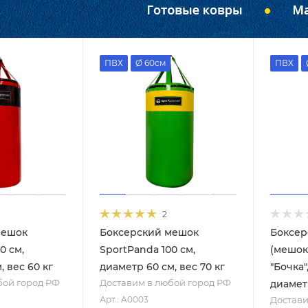
ПВХ
Ø 60см
ПВХ
2
мешок
Боксерский мешок
Боксер
0 см,
SportPanda 100 см,
(мешок
, вес 60 кг
диаметр 60 см, вес 70 кг
"Бочка"
бой город РФ
Доставим в любой город РФ
диаметр
Достави
Арт.: A0003