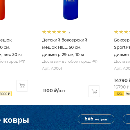
2
мешок
Детский боксерский
Боксер
0 см,
мешок HILL, 50 см,
SportPa
, вес 30 кг
диаметр 29 см, 10 кг
диаметр
бой город РФ
Доставим в любой город РФ
Достави
Арт.: A0001
Арт.: A0
14790
16790
₽
1100
₽
/шт
2000
₽
-
12
%
Э