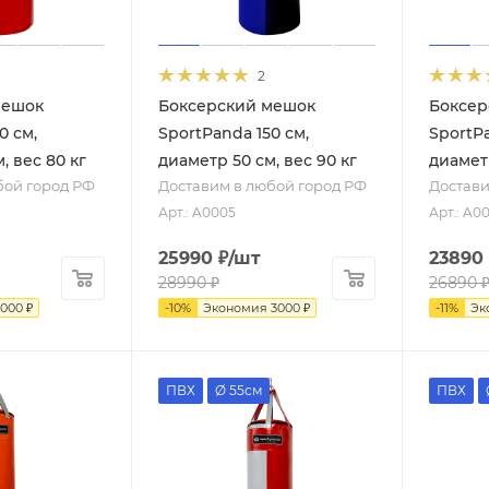
2
мешок
Боксерский мешок
Боксер
0 см,
SportPanda 150 см,
SportPa
, вес 80 кг
диаметр 50 см, вес 90 кг
диаметр
бой город РФ
Доставим в любой город РФ
Достави
Арт.: A0005
Арт.: A0
25990
₽
/шт
23890
28990
₽
26890
2000
₽
-
10
%
Экономия
3000
₽
-
11
%
Эк
ПВХ
Ø 55см
ПВХ