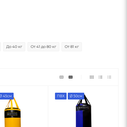
До 40 кг
От 41 до 80 кг
От 81 кг
Ø 45см
ПВХ
Ø 50см