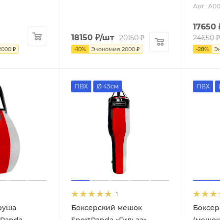
Арт.: A00
17650
18150
₽
/шт
20150
₽
24650
₽
2000
₽
-
10
%
Экономия
2000
₽
-
28
%
Э
ПВХ
Ø 45см
ПВХ
1
руша
Боксерский мешок
Боксер
tPanda
SportPanda «Гильза»
(мешок