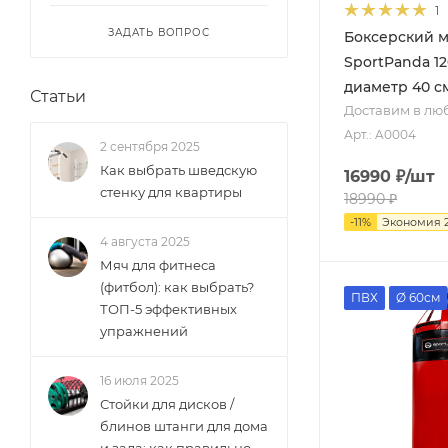
Чёрный
1
ЗАДАТЬ ВОПРОС
Боксерский 
Черный / фиолетовый
SportPanda 12
Черный/красный
диаметр 40 см
Статьи
Хаки
Доставим в лю
Арт.: A0004
Белый / чёрный
2 сентября 2025
Как выбрать шведскую
16990
₽
/шт
Жёлтый / зелёный
стенку для квартиры
18990
₽
Жёлтый / синий
-
11
%
Экономия
4 августа 2025
Жёлтый / чёрный
Мяч для фитнеса
(фитбол): как выбрать?
ПВХ
Ø 60см
Красный / синий
ТОП-5 эффективных
упражнений
Зелёный / синий
Синий / зелёный
16 июля 2025
Синий / чёрный
Стойки для дисков /
блинов штанги для дома
Тёмно-серый / синий