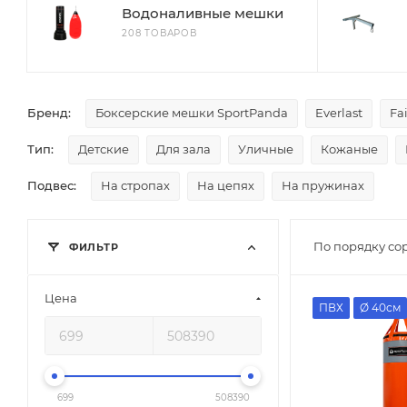
Водоналивные мешки
208 ТОВАРОВ
Бренд:
Боксерские мешки SportPanda
Everlast
Fa
Тип:
Детские
Для зала
Уличные
Кожаные
Подвес:
На стропах
На цепях
На пружинах
По порядку со
ФИЛЬТР
Цена
ПВХ
Ø 40см
699
508390