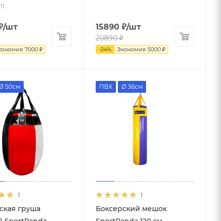
11
₽
/шт
15890
₽
/шт
20890
₽
кономия
7000
₽
-
24
%
Экономия
5000
₽
Ø 50см
ПВХ
Ø 36см
1
1
ская груша
Боксерский мешок
) SportPanda
SportPanda 120 см,