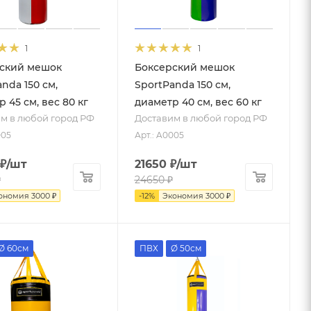
1
1
ский мешок
Боксерский мешок
nda 150 см,
SportPanda 150 см,
 45 см, вес 80 кг
диаметр 40 см, вес 60 кг
м в любой город РФ
Доставим в любой город РФ
005
Арт.: A0005
₽
/шт
21650
₽
/шт
₽
24650
₽
ономия
3000
₽
-
12
%
Экономия
3000
₽
Ø 60см
ПВХ
Ø 50см