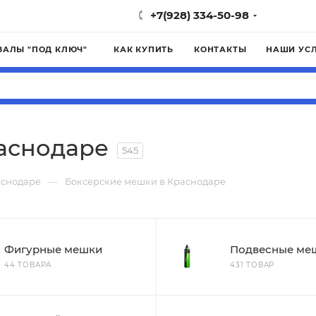
+7(928) 334-50-98
ЗАЛЫ "ПОД КЛЮЧ"
КАК КУПИТЬ
КОНТАКТЫ
НАШИ УС
аснодаре
545
—
аснодаре
Боксерские мешки в Краснодаре
Фигурные мешки
Подвесные ме
44 ТОВАРА
431 ТОВАР