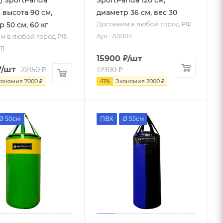
, высота 90 см,
диаметр 36 см, вес 30
Доставим в любой город РФ
 50 см, 60 кг
м в любой город РФ
Арт.: A0004
11
15900
₽
/шт
₽
/шт
22150
₽
17900
₽
кономия
7000
₽
-
11
%
Экономия
2000
₽
Ø 50см
ПВХ
Ø 55см