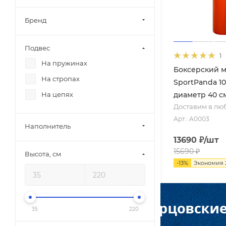
Бренд
Подвес
1
На пружинах
Боксерский 
На стропах
SportPanda 10
диаметр 40 см
На цепях
Доставим в лю
Арт.: A0003
Наполнитель
13690
₽
/шт
15690
₽
Высота, см
-
13
%
Экономия
35
220