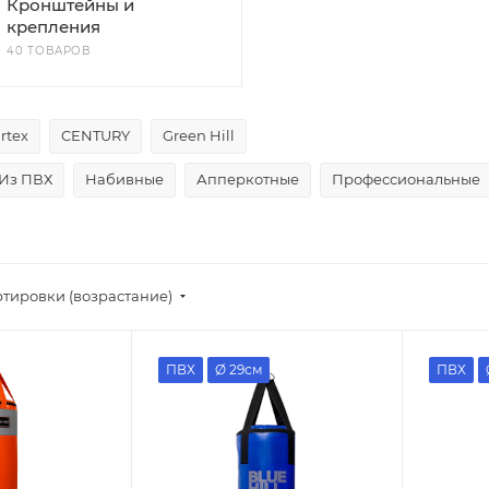
Кронштейны и
крепления
40 ТОВАРОВ
irtex
CENTURY
Green Hill
Из ПВХ
Набивные
Апперкотные
Профессиональные
ртировки (возрастание)
ПВХ
Ø 29см
ПВХ