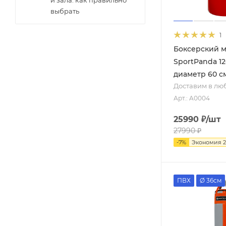
и зала: как правильно
выбрать
Чёрный / зелёный
1
Чёрный / красный
Боксерский 
Чёрный / серый
SportPanda 12
диаметр 60 см
Красный / белый
Доставим в лю
Красный / серый
Арт.: A0004
Серый / оранжевый
25990
₽
/шт
Черный / оливковый
27990
₽
Желтый / фиолетовый
-
7
%
Экономия
Синий / серый
Розовый / серый
ПВХ
Ø 36см
Серый / розовый
Хаки / чёрный
Белый / хаки