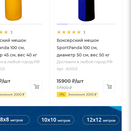
3
3
ский мешок
Боксерский мешок
nda 100 см,
SportPanda 100 см,
 45 см, вес 40 кг
диаметр 50 см, вес 50 кг
м в любой город РФ
Доставим в любой город РФ
003
Арт.: A0003
₽
/шт
15900
₽
/шт
17900
₽
кономия
2000
₽
-
11
%
Экономия
2000
₽