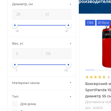
Диаметр, см
ПВХ
Ø 55см
28
61
Вес, кг
5
135
2
Материал чехла
Боксерский 
SportPanda 10
диаметр 55 см
Тип
Доставим в лю
Для дома
Арт.: A0003