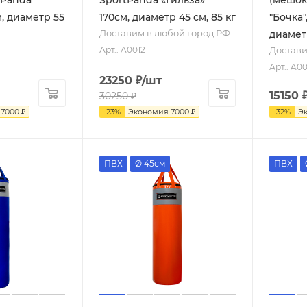
м, диаметр 55
170см, диаметр 45 см, 85 кг
"Бочка"
Доставим в любой город РФ
диаметр
Достави
Арт.: A0012
Арт.: A00
23250
₽
/шт
15150
30250
₽
я
7000
₽
-
23
%
Экономия
7000
₽
-
32
%
Э
ПВХ
Ø 45см
ПВХ