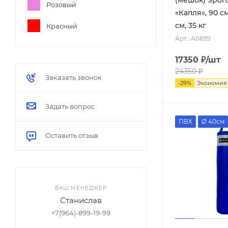
Розовый
«Капля», 90 с
см, 35 кг
Красный
Арт.: A0699
Зелёный
17350
₽
/шт
Тёмно-зеленый
24350
₽
Заказать звонок
-
29
%
Экономи
Голубой
Задать вопрос
Бирюзовый
ПВХ
Ø 40см
Синий
Оставить отзыв
Фиолетовый
Коричневый
Салатовый
ВАШ МЕНЕДЖЕР
Станислав
Серый
+7(964)-899-19-99