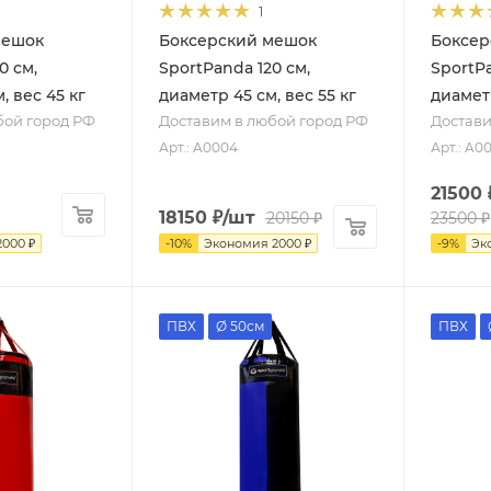
1
мешок
Боксерский мешок
Боксер
0 см,
SportPanda 120 см,
SportPa
, вес 45 кг
диаметр 45 см, вес 55 кг
диаметр
бой город РФ
Доставим в любой город РФ
Достави
Арт.: A0004
Арт.: A0
21500
18150
₽
/шт
20150
₽
23500
₽
2000
₽
-
10
%
Экономия
2000
₽
-
9
%
Эк
ПВХ
Ø 50см
ПВХ