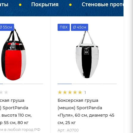
Ø 55см
ПВХ
Ø 45см
1
ская груша
Боксерская груша
) SportPanda
(мешок) SportPanda
, высота 110 см,
«Пуля», 60 см, диаметр 45
 55 см, 80 кг
см, 25 кг
м в любой город РФ
Арт.: A0700