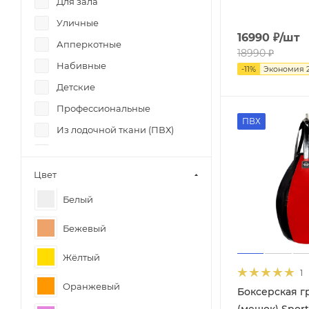
Для зала
Уличные
16990
₽
/шт
Апперкотные
18990
₽
Набивные
-
11
%
Экономия
Детские
Профессиональные
ПВХ
Из лодочной ткани (ПВХ)
Из натуральной кожи
До 40 кг
Цвет
От 41 до 80 кг
Белый
От 81 кг
Бежевый
Жёлтый
1
Оранжевый
Боксерская г
(мешок) Spor