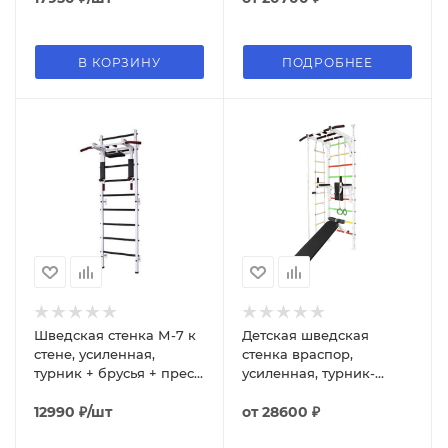
В КОРЗИНУ
ПОДРОБНЕЕ
Шведская стенка М-7 к
Детская шведская
стене, усиленная,
стенка враспор,
турник + брусья + пресс
усиленная, турник-
3 в 1
рукоход, скамья, брусья
12990
₽
/шт
+ пресс, канат, кольца,
от
28600 ₽
лестница