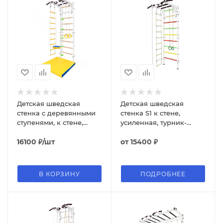
Детская шведская
Детская шведская
стенка с деревянными
стенка S1 к стене,
ступенями, к стене,
усиленная, турник-
турник, канат, кольца,
рукоход, канат, кольца,
тарзанка, веревочная
16100
₽
/шт
веревочная лестница
от
15400 ₽
лестница
В КОРЗИНУ
ПОДРОБНЕЕ