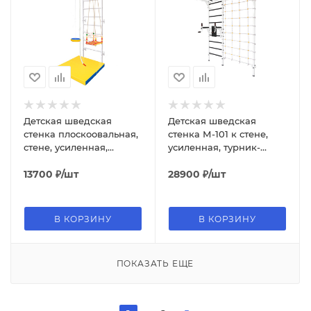
Детская шведская
Детская шведская
стенка плоскоовальная,
стенка М-101 к стене,
стене, усиленная,
усиленная, турник-
турник, качель, канат,
рукоход по всей длине,
тарзанка
13700
₽
/шт
брусья + пресс, сетка
28900
₽
/шт
В КОРЗИНУ
В КОРЗИНУ
ПОКАЗАТЬ ЕЩЕ