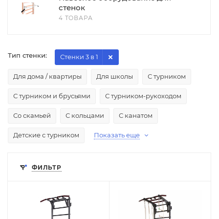
стенок
4 ТОВАРА
Тип стенки:
Стенки 3 в 1
Для дома / квартиры
Для школы
С турником
С турником и брусьями
С турником-рукоходом
Со скамьей
С кольцами
С канатом
Детские с турником
Показать еще
ФИЛЬТР