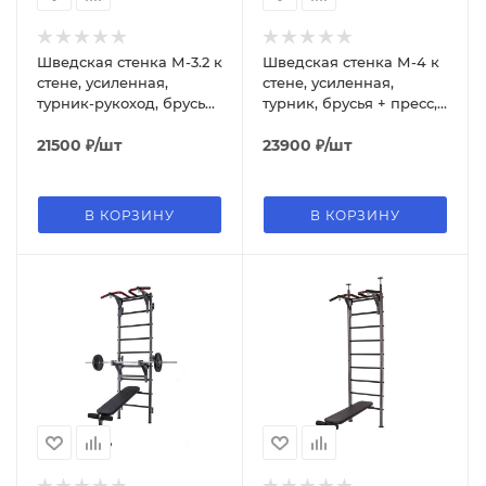
Шведская стенка М-3.2 к
Шведская стенка М-4 к
стене, усиленная,
стене, усиленная,
турник-рукоход, брусья
турник, брусья + пресс,
+ пресс, скамья
скамья, упоры для
21500
₽
/шт
штанги
23900
₽
/шт
В КОРЗИНУ
В КОРЗИНУ