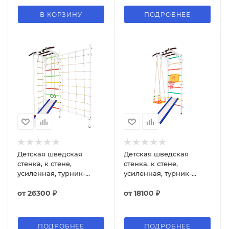
В КОРЗИНУ
ПОДРОБНЕЕ
Детская шведская
Детская шведская
стенка, к стене,
стенка, к стене,
усиленная, турник-
усиленная, турник-
рукоход, сетка, горка,
рукоход, качели, горка,
канат, кольца,
от
26300 ₽
баскетбольное кольцо
от
18100 ₽
веревочная лестница
ПОДРОБНЕЕ
ПОДРОБНЕЕ