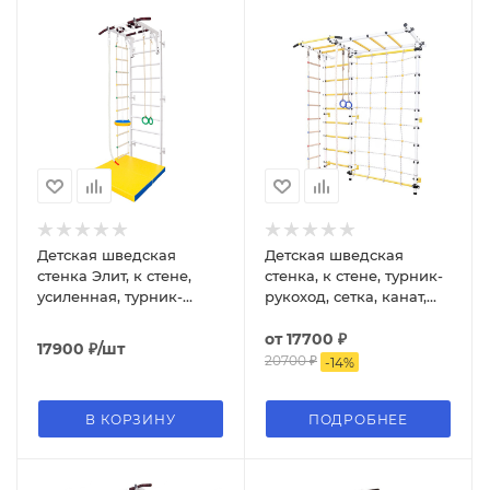
Детская шведская
Детская шведская
стенка Элит, к стене,
стенка, к стене, турник-
усиленная, турник-
рукоход, сетка, канат,
рукоход, тарзанка,
кольца, веревочная
канат, кольца,
лестница
от
17700 ₽
17900
₽
/шт
веревочная лестница
20700 ₽
-
14
%
В КОРЗИНУ
ПОДРОБНЕЕ