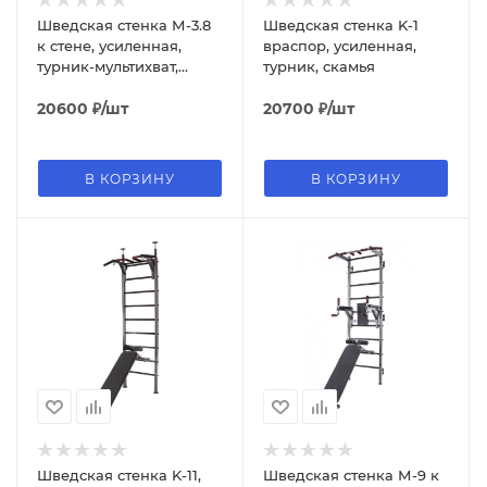
Шведская стенка М-3.8
Шведская стенка K-1
к стене, усиленная,
враспор, усиленная,
турник-мультихват,
турник, скамья
скамья, упоры для
штанги
20600
₽
/шт
20700
₽
/шт
В КОРЗИНУ
В КОРЗИНУ
Шведская стенка K-11,
Шведская стенка М-9 к