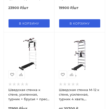
скамья, канат, кольца,
турник + брусья + пресс,
лестница
23900
₽
/шт
скамья
19900
₽
/шт
В КОРЗИНУ
В КОРЗИНУ
Шведская стенка к
Шведская стенка М-12 к
стене, усиленная,
стене, усиленная,
турник + брусья + пресс
турник 4 хвата,
3 в 1, скамья
брусья+пресс, скамья
17950
₽
/шт
от
20700 ₽