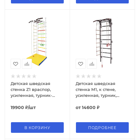
Детская шведская
Детская шведская
стенка Z1 враспор,
стенка М1, к стене,
усиленная, турник-
усиленная, турник,
рукоход, канат, кольца,
канат, кольца,
лестница веревочная
19900
₽
/шт
веревочная лестница
от
14600 ₽
В КОРЗИНУ
ПОДРОБНЕЕ