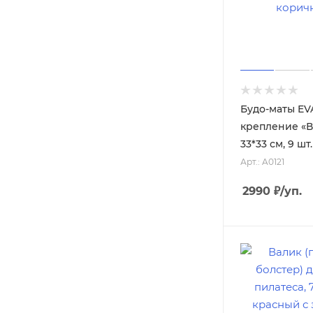
Будо-маты EVA
крепление «Во
33*33 см, 9 шт
Арт.: A0121
2990
₽
/уп.