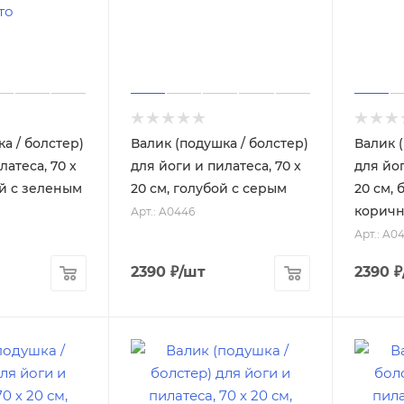
а / болстер)
Валик (подушка / болстер)
Валик 
латеса, 70 х
для йоги и пилатеса, 70 х
для йог
ый с зеленым
20 см, голубой с серым
20 см,
корич
Арт.: A0446
Арт.: A0
2390
₽
/шт
2390
₽