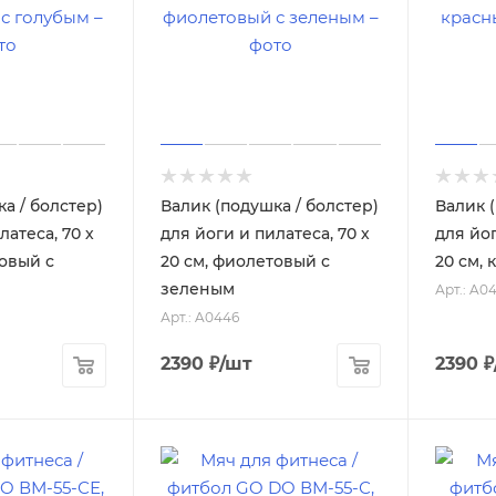
а / болстер)
Валик (подушка / болстер)
Валик 
латеса, 70 х
для йоги и пилатеса, 70 х
для йог
товый с
20 см, фиолетовый с
20 см,
зеленым
Арт.: A0
Арт.: A0446
2390
₽
/шт
2390
₽