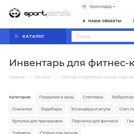
Краснодар
НАШИ ОБЪЕКТЫ
КАТАЛОГ
Инвентарь для фитнес-
—
—
Главная
Каталог
Монтаж спортивных залов «под кл
Категория:
Покрытия в залы
Степперы
Вибропла
Скакалки
Бодибары
Эспандеры и жгуты
Степ-
Бутылки для тренировок
Перчатки для фитнеса
Ган
Таймеры
Стойки для дисков