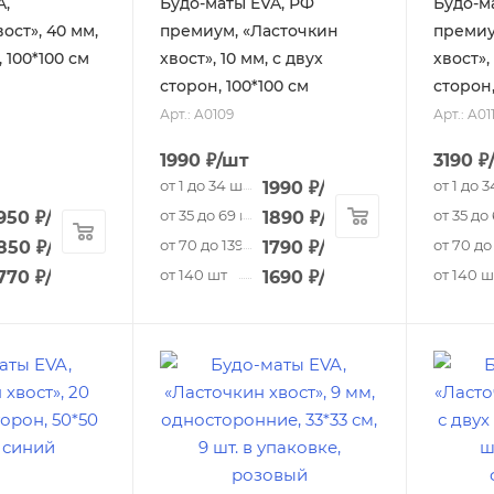
A,
Будо-маты EVA, РФ
Будо-м
ост», 40 мм,
премиум, «Ласточкин
премиу
 100*100 см
хвост», 10 мм, с двух
хвост»,
сторон, 100*100 см
сторон,
Арт.: A0109
Арт.: A01
1990
₽
/шт
3190
₽
от 1 до 34 шт
от 1 до 
1990
₽
/шт
от 35 до 69 шт
от 35 до
950
₽
/шт
1890
₽
/шт
от 70 до 139 шт
от 70 до
850
₽
/шт
1790
₽
/шт
от 140 шт
от 140 ш
770
₽
/шт
1690
₽
/шт