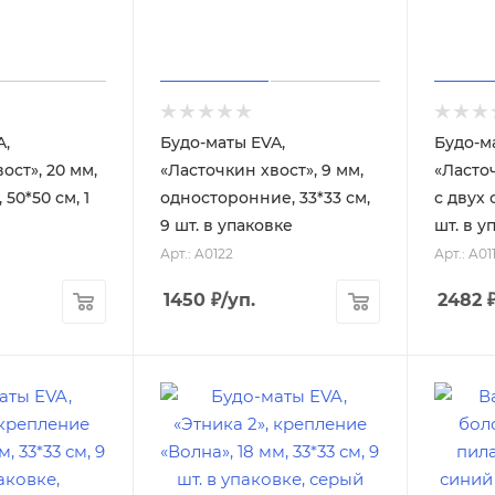
A,
Будо-маты EVA,
Будо-м
ост», 20 мм,
«Ласточкин хвост», 9 мм,
«Ласточ
 50*50 см, 1
односторонние, 33*33 см,
с двух 
9 шт. в упаковке
шт. в у
Арт.: A0122
Арт.: A01
1450
₽
/уп.
2482