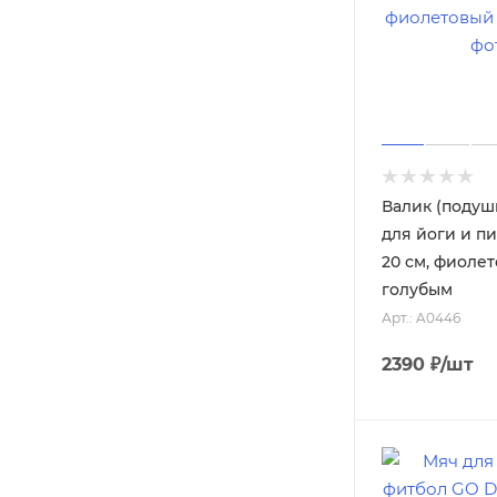
Валик (подушк
для йоги и пи
20 см, фиоле
голубым
Арт.: A0446
2390
₽
/шт