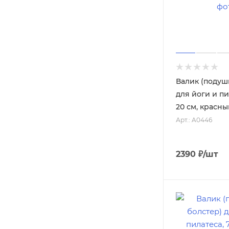
Валик (подушк
для йоги и пи
20 см, красн
Арт.: A0446
2390
₽
/шт