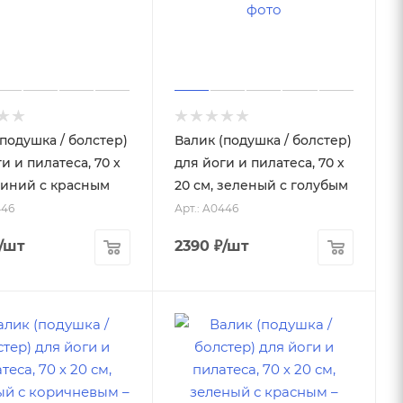
(подушка / болстер)
Валик (подушка / болстер)
и и пилатеса, 70 х
для йоги и пилатеса, 70 х
 синий с красным
20 см, зеленый с голубым
446
Арт.: A0446
/шт
2390
₽
/шт