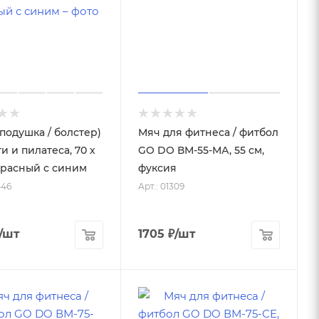
(подушка / болстер)
Мяч для фитнеса / фитбол
и и пилатеса, 70 х
GO DO ВМ-55-МА, 55 см,
 красный с синим
фуксия
446
Арт.: 01309
/шт
1705
₽
/шт