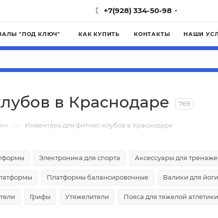
+7(928) 334-50-98
ЗАЛЫ "ПОД КЛЮЧ"
КАК КУПИТЬ
КОНТАКТЫ
НАШИ УС
клубов в Краснодаре
769
—
юч»
Инвентарь для фитнес-клубов в Краснодаре
тформы
Электроника для спорта
Аксессуары для тренаж
платформы
Платформы балансировочные
Валики для йоги
тели
Грифы
Утяжелители
Пояса для тяжелой атлетик