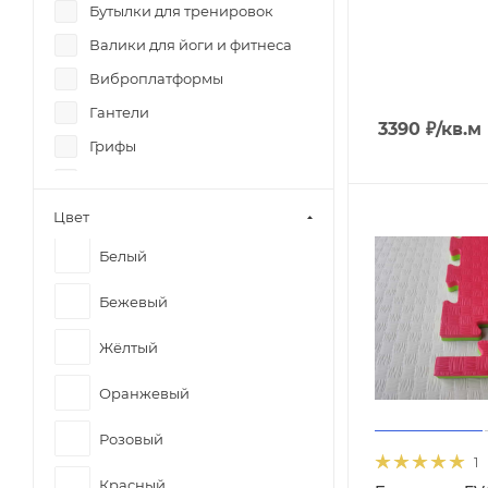
Бутылки для тренировок
Валики для йоги и фитнеса
Виброплатформы
Гантели
3390
₽
/кв.м
Грифы
Коврики для фитнеса / йоги
Мячи для фитнеса
Цвет
Обручи
Белый
Перчатки для фитнеса
Бежевый
Платформы
балансировочные
Жёлтый
Покрытия в залы
Оранжевый
Пояса для тяжелой атлетики
Скакалки
Розовый
1
Скамьи для жима
Красный