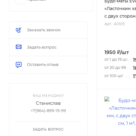
Будо-маты EV
Стеллажи и хранение
«Ласточкин хв
Светло-зелёный
Степ-платформы
с двух сторон,
Стойки для дисков
Арт.: A0105
Зелёный
Заказать звонок
Таймеры
Голубой
Упоры для отжиманий
Задать вопрос
Синий
Утяжелители
1950
₽
/шт
от 1 до 19 шт
1
Сиреневый
Электроника для спорта
Оставить отзыв
от 20 до 99 шт
1
Эспандеры и жгуты
Фиолетовый
от 100 шт
1
Коричневый
ВАШ МЕНЕДЖЕР
Светло-серый
Станислав
Серый
+7(964)-899-19-99
Чёрный
ЗАДАТЬ ВОПРОС
Разноцветный