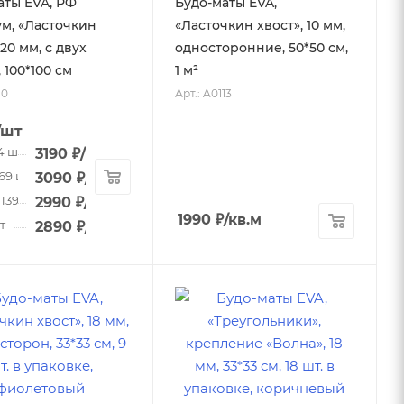
аты EVA, РФ
Будо-маты EVA,
м, «Ласточкин
«Ласточкин хвост», 10 мм,
 20 мм, с двух
односторонние, 50*50 см,
 100*100 см
1 м²
10
Арт.: A0113
/шт
34 шт
3190
₽
/шт
 69 шт
3090
₽
/шт
 139 шт
2990
₽
/шт
1990
₽
/кв.м
т
2890
₽
/шт