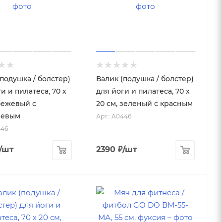
(подушка / болстер)
Валик (подушка / болстер)
и и пилатеса, 70 х
для йоги и пилатеса, 70 х
 бежевый с
20 см, зеленый с красным
невым
Арт.: A0446
446
/шт
2390
₽
/шт