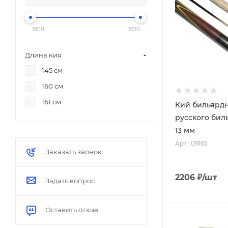
1800
2610
Длина кия
145 см
160 см
161 см
Кий бильярд
русского биль
13 мм
Арт.: 09165
Заказать звонок
2206
₽
/шт
Задать вопрос
Оставить отзыв