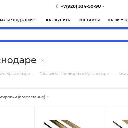
+7(928) 334-50-98
ЗАЛЫ "ПОД КЛЮЧ"
КАК КУПИТЬ
КОНТАКТЫ
НАШИ УС
снодаре
5
—
—
а в Краснодаре
Товары для бильярда в Краснодаре
Кии 
ртировки (возрастание)