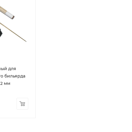
ный для
о бильярда
 12 мм