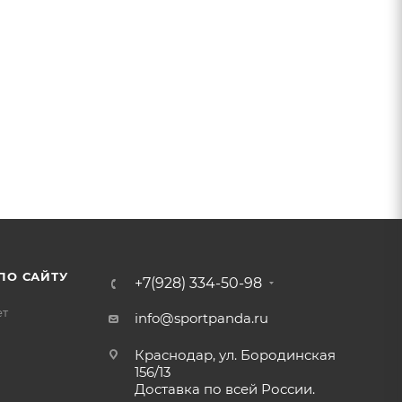
ПО САЙТУ
+7(928) 334-50-98
ет
info@sportpanda.ru
Краснодар, ул. Бородинская
156/13
Доставка по всей России.