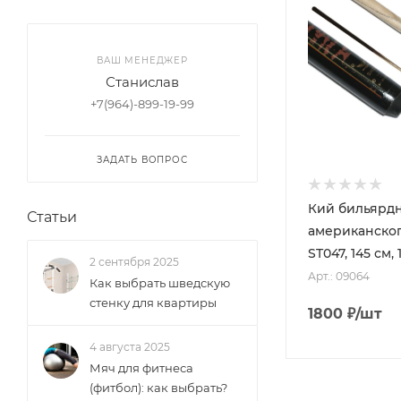
ВАШ МЕНЕДЖЕР
Станислав
+7(964)-899-19-99
ЗАДАТЬ ВОПРОС
Кий бильярд
Статьи
американског
ST047, 145 см,
2 сентября 2025
Арт.: 09064
Как выбрать шведскую
стенку для квартиры
1800
₽
/шт
4 августа 2025
Мяч для фитнеса
(фитбол): как выбрать?