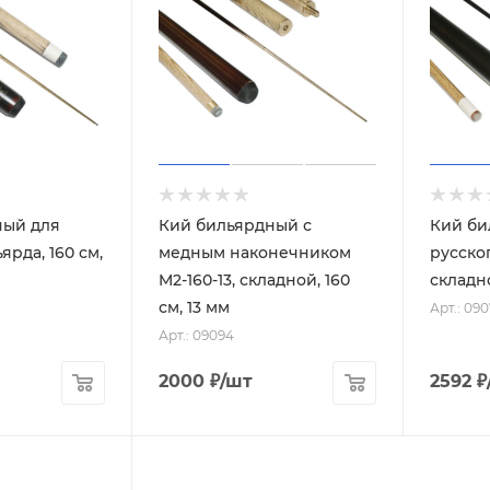
ный для
Кий бильярдный с
Кий би
ярда, 160 см,
медным наконечником
русског
M2-160-13, складной, 160
складно
см, 13 мм
Арт.: 09
Арт.: 09094
2000
₽
/шт
2592
₽