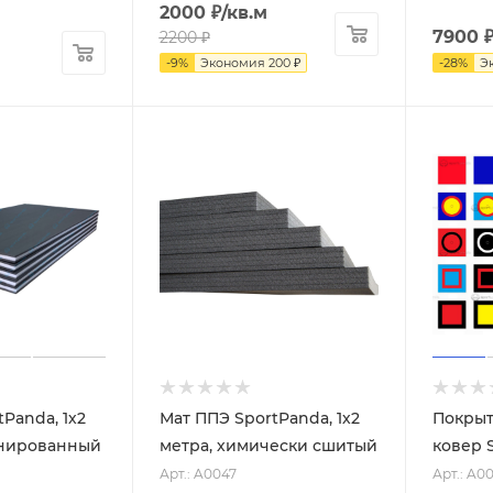
2000
₽
/кв.м
7900
2200
₽
-
9
%
Экономия
200
₽
-
28
%
Э
Panda, 1х2
Мат ППЭ SportPanda, 1х2
Покрыт
инированный
метра, химически сшитый
ковер 
Арт.: A0047
Арт.: A0