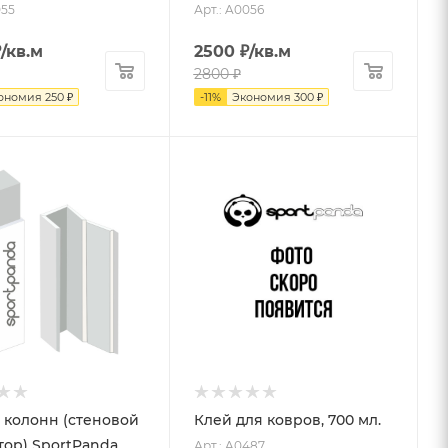
055
Арт.: A0056
₽
/кв.м
2500
₽
/кв.м
2800
₽
ономия
250
₽
-
11
%
Экономия
300
₽
 колонн (стеновой
Клей для ковров, 700 мл.
тор) SportPanda
Арт.: A0487