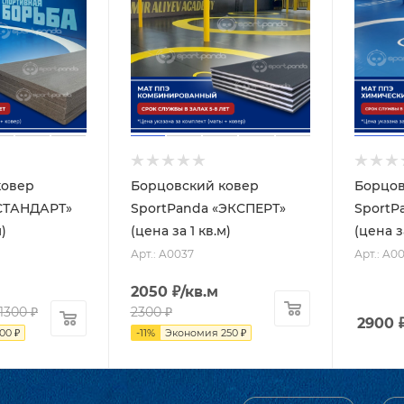
ковер
Борцовский ковер
Борцов
«СТАНДАРТ»
SportPanda «ЭКСПЕРТ»
SportP
м)
(цена за 1 кв.м)
(цена з
Арт.: A0037
Арт.: A0
2050
₽
/кв.м
1300
₽
2300
₽
2900
100
₽
-
11
%
Экономия
250
₽