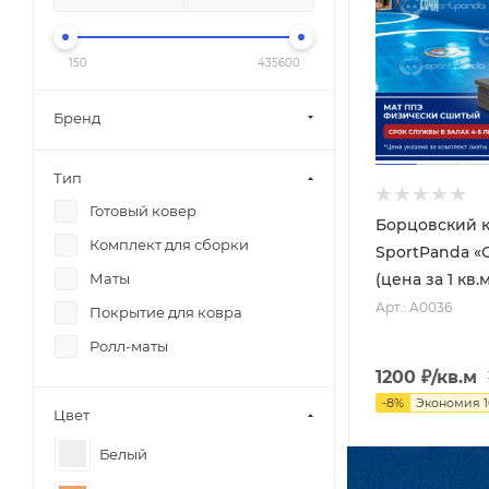
150
435600
Бренд
Тип
Готовый ковер
Борцовский 
Комплект для сборки
SportPanda 
(цена за 1 кв.
Маты
Арт.: A0036
Покрытие для ковра
Ролл-маты
1200
₽
/кв.м
-
8
%
Экономия
Цвет
Белый