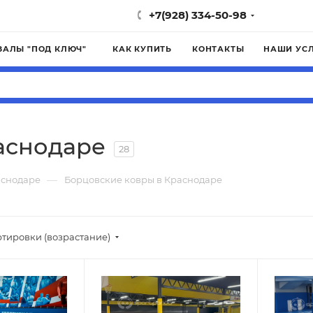
+7(928) 334-50-98
ЗАЛЫ "ПОД КЛЮЧ"
КАК КУПИТЬ
КОНТАКТЫ
НАШИ УС
аснодаре
28
—
аснодаре
Борцовские ковры в Краснодаре
ртировки (возрастание)