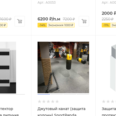
Арт.: A0053
Арт.: A0
2000
6200
₽
/п.м
1600
₽
7200
₽
2250
₽
100
₽
-
14
%
Экономия
1000
₽
-
11
%
Эк
тектор
Джутовый канат (защита
Защита
на липучке
колонн) SportPanda
протек