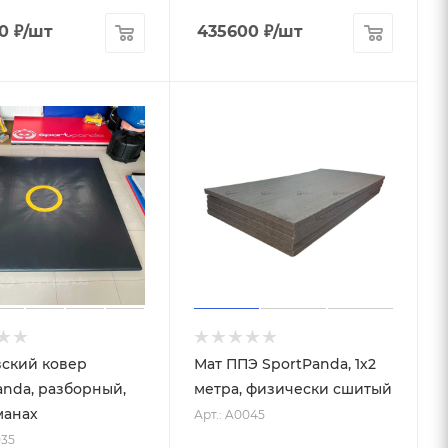
0
₽
/шт
435600
₽
/шт
ский ковер
Мат ППЭ SportPanda, 1х2
anda, разборный,
метра, физически сшитый
манах
Арт.: A0045
035