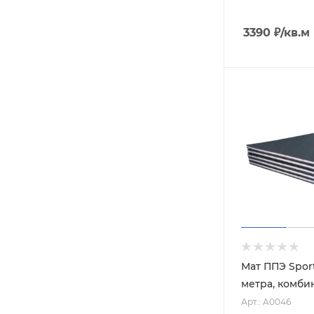
3390
₽
/кв.м
Мат ППЭ Sport
метра, комб
Арт.: A0046