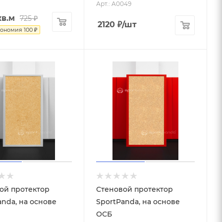
Арт.: A0049
кв.м
725
₽
2120
₽
/шт
кономия
100
₽
ой протектор
Стеновой протектор
anda, на основе
SportPanda, на основе
ОСБ