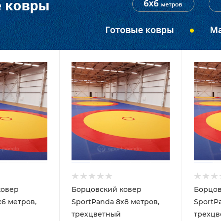
ковер
Борцовский ковер
Борцов
х6 метров,
SportPanda 8х8 метров,
SportPa
трехцветный
трехцв