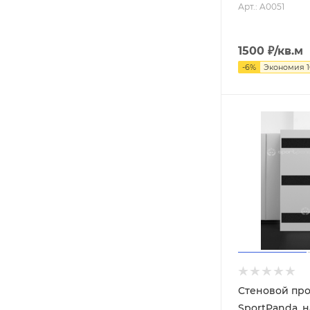
Арт.: A0051
1500
₽
/кв.м
-
6
%
Экономия
Стеновой про
SportPanda, 