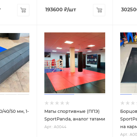
т
193600
₽
/шт
30250
/40/50 мм, 1-
Маты спортивные (ППЭ)
Борцов
SportPanda, аналог татами
SportP
на кар
Арт.: A0044
Арт.: A0