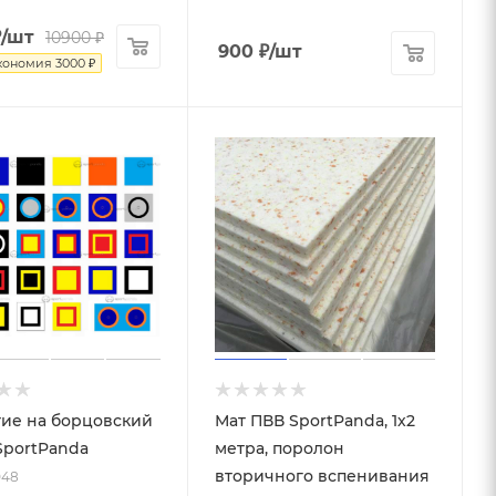
₽
/шт
10900
₽
900
₽
/шт
кономия
3000
₽
ие на борцовский
Мат ПВВ SportPanda, 1х2
SportPanda
метра, поролон
вторичного вспенивания
048