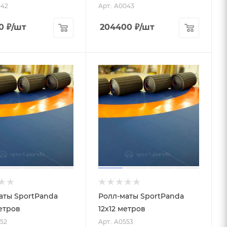
042
Арт.: A0043
0
₽
/шт
204400
₽
/шт
аты SportPanda
Ролл-маты SportPanda
метров
12х12 метров
552
Арт.: A0553