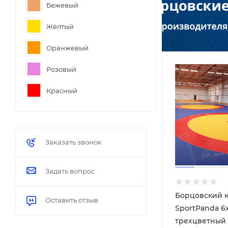
Бежевый
Жёлтый
Оранжевый
Розовый
Красный
Зелёный
Тёмно-зеленый
Заказать звонок
Голубой
Задать вопрос
Синий
Тёмно-синий
Борцовский 
Оставить отзыв
SportPanda 6
Фиолетовый
трехцветный