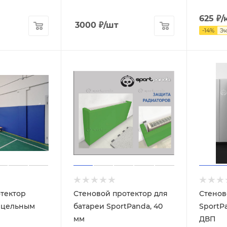
625
₽
/
3000
₽
/шт
-
14
%
Э
тектор
Стеновой протектор для
Стенов
с цельным
батареи SportPanda, 40
SportP
мм
ДВП