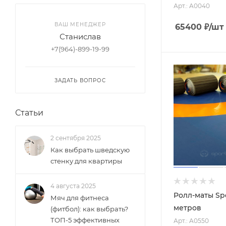
Салатовый
Арт.: A0040
Серый
ВАШ МЕНЕДЖЕР
65400
₽
/шт
Станислав
Чёрный
+7(964)-899-19-99
Хаки
Триколор
ЗАДАТЬ ВОПРОС
Статьи
2 сентября 2025
Как выбрать шведскую
стенку для квартиры
4 августа 2025
Ролл-маты Sp
Мяч для фитнеса
метров
(фитбол): как выбрать?
ТОП-5 эффективных
Арт.: A0550