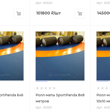
Арт.: A0041
Арт.: A0
101800
₽
/шт
14500
ortPanda 6х6
Ролл-маты SportPanda 8х8
Ролл-м
метров
10х10 
Арт.: A0551
Арт.: A0