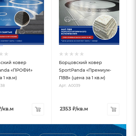
ский ковер
Борцовский ковер
anda «ПРОФИ»
SportPanda «Премиум-
а 1 кв.м)
ПВВ» (цена за 1 кв.м)
038
Арт.: A0039
₽
/кв.м
2353
₽
/кв.м