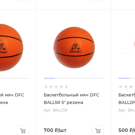
ый мяч DFC
Баскетбольный мяч DFC
Баскет
зина
BALL5R 5" резина
BALL2P
Арт.: BALL5R
Арт.: BA
700
₽
/шт
500
₽