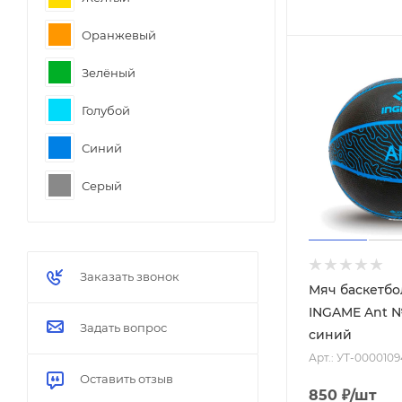
Жёлтые
Оранжевый
Чёрные
Зелёный
Голубой
Синий
Серый
Чёрный
Заказать звонок
Мяч баскетб
INGAME Ant №
Задать вопрос
синий
Арт.: УТ-0000109
Оставить отзыв
850
₽
/шт