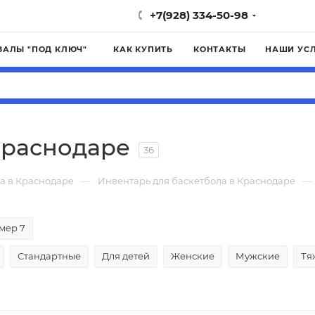
+7(928) 334-50-98
ЗАЛЫ "ПОД КЛЮЧ"
КАК КУПИТЬ
КОНТАКТЫ
НАШИ УС
Краснодаре
36
—
—
а в Краснодаре
Инвентарь для баскетбола в Краснодаре
мер 7
Стандартные
Для детей
Женские
Мужские
Тя