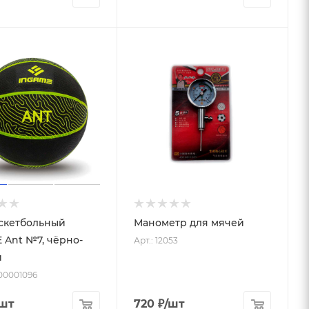
скетбольный
Манометр для мячей
 Ant №7, чёрно-
Арт.: 12053
й
-00001096
/шт
720
₽
/шт