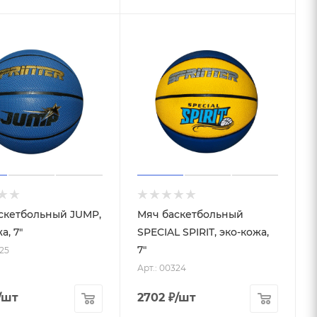
скетбольный JUMP,
Мяч баскетбольный
а, 7"
SPECIAL SPIRIT, эко-кожа,
7"
325
Арт.: 00324
/шт
2702
₽
/шт