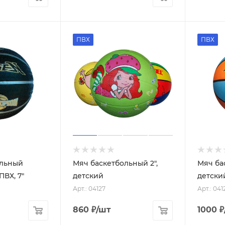
ПВХ
ПВХ
ольный
Мяч баскетбольный 2",
Мяч ба
ПВХ, 7"
детский
детски
Арт.: 04127
Арт.: 041
860
₽
/шт
1000
₽