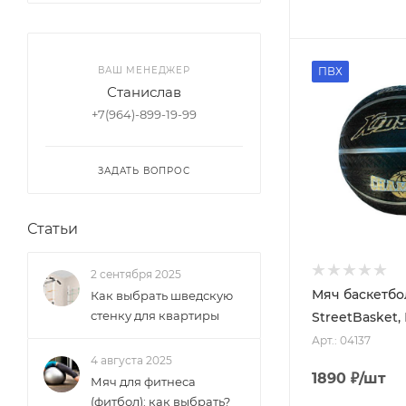
ПВХ
ВАШ МЕНЕДЖЕР
Станислав
+7(964)-899-19-99
ЗАДАТЬ ВОПРОС
Статьи
2 сентября 2025
Мяч баскетб
Как выбрать шведскую
стенку для квартиры
StreetBasket, 
Арт.: 04137
4 августа 2025
1890
₽
/шт
Мяч для фитнеса
(фитбол): как выбрать?