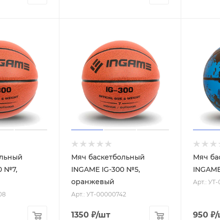
ольный
Мяч баскетбольный
Мяч ба
0 №7,
INGAME IG-300 №5,
INGAME
оранжевый
Арт.: УТ
08
Арт.: УТ-00000742
1350
₽
/шт
950
₽
/