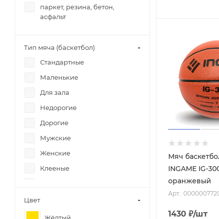
паркет, резина, бетон,
асфальт
Тип мяча (баскетбол)
Стандартные
Маленькие
Для зала
Недорогие
Дорогие
Мужские
Женские
Мяч баскетб
Клееные
INGAME IG-30
оранжевый
Тяжёлые
Арт.: 000000772
Для детей
Цвет
1430
₽
/шт
Оранжевые
Жёлтый