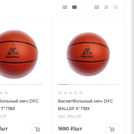
больный мяч DFC
Баскетбольный мяч DFC
 7" ПВХ
BALL5P 5" ПВХ
LL7P
Арт.: BALL5P
/шт
1690
₽
/шт