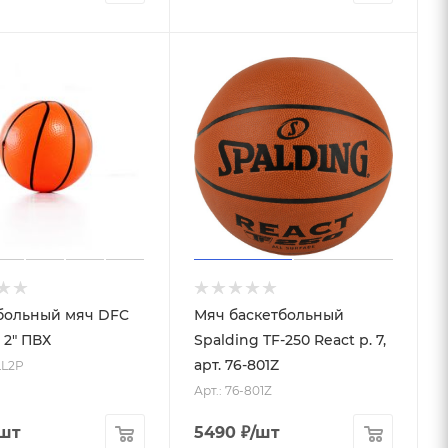
больный мяч DFC
Мяч баскетбольный
 2" ПВХ
Spalding TF-250 React р. 7,
арт. 76-801Z
LL2P
Арт.: 76-801Z
/шт
5490
₽
/шт