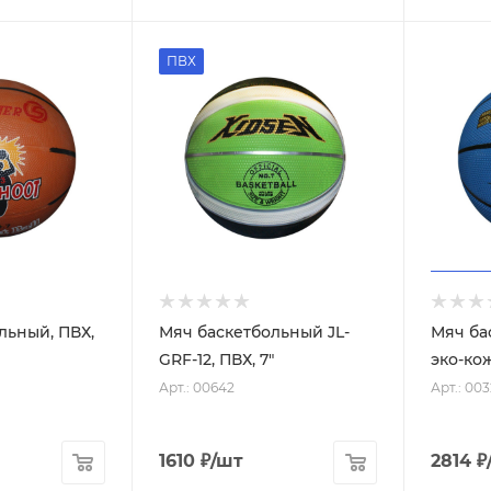
ПВХ
льный, ПВХ,
Мяч баскетбольный JL-
Мяч ба
GRF-12, ПВХ, 7"
эко-кож
Арт.: 00642
Арт.: 00
1610
₽
/шт
2814
₽