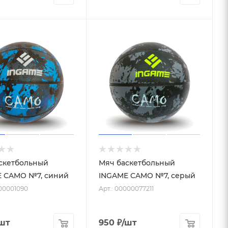
скетбольный
Мяч баскетбольный
 CAMO №7, синий
INGAME CAMO №7, серый
-00001090
Арт.: 00000077211
шт
950
₽
/шт