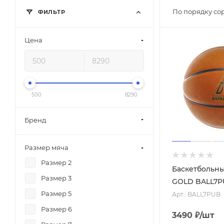
По порядку со
ФИЛЬТР
Цена
500
8290
Бренд
Размер мяча
Размер 2
Баскетбольн
Размер 3
GOLD BALL7
Размер 5
Арт.: BALL7PUB
Размер 6
3490
₽
/шт