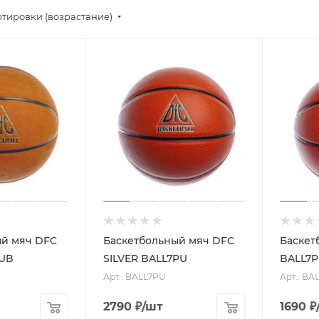
ртировки (возрастание)
ый мяч DFC
Баскетбольный мяч DFC
Баскет
PUB
SILVER BALL7PU
BALL7P
Арт.: BALL7PU
Арт.: BA
2790
₽
/шт
1690
₽