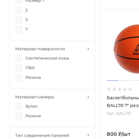
Размер 7
2
5
7
Материал поверхности
Синтетическая кожа
ПВХ
Резина
Материал камеры
Баскетбольн
BALL7R 7" ре
Бутил
Арт.: BALL7R
Резина
800
₽
/шт
Тип соединения панелей