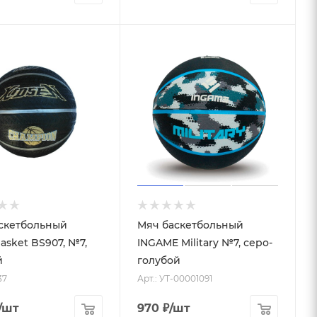
скетбольный
Мяч баскетбольный
asket BS907, №7,
INGAME Military №7, серо-
й
голубой
37
Арт.: УТ-00001091
/шт
970
₽
/шт