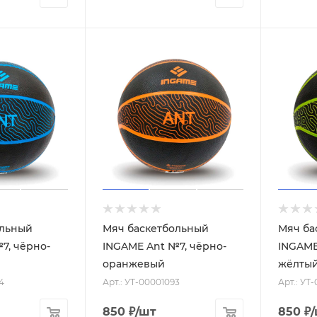
ольный
Мяч баскетбольный
Мяч ба
7, чёрно-
INGAME Ant №7, чёрно-
INGAME
оранжевый
жёлты
4
Арт.: УТ-00001093
Арт.: УТ
850
₽
/шт
850
₽