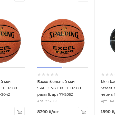
ый мяч
Баскетбольный мяч
Мяч ба
EL TF500
SPALDING EXCEL TF500
StreetB
7 , арт 77-204Z
разм 6, арт 77-205Z
чёрны
Арт.: 77-205Z
Арт.: 041
8290
₽
/шт
1890
₽