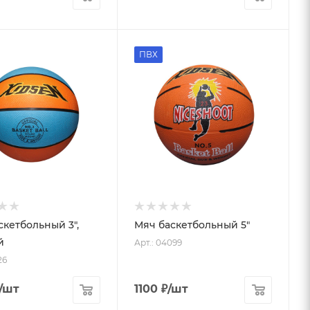
ПВХ
скетбольный 3",
Мяч баскетбольный 5"
й
Арт.: 04099
26
/шт
1100
₽
/шт