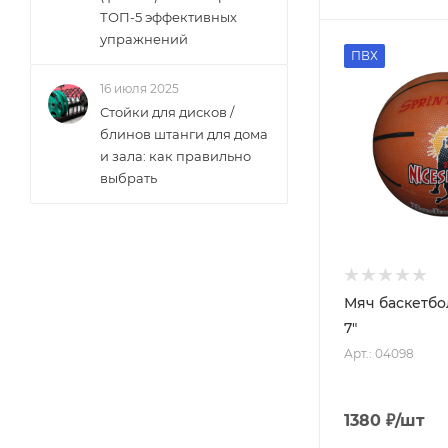
ТОП-5 эффективных
упражнений
ПВХ
16 июля 2025
Стойки для дисков /
блинов штанги для дома
и зала: как правильно
выбрать
Мяч баскетбо
7"
Арт.: 04098
1380
₽
/шт