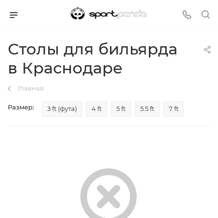
Столы для бильярда
в Краснодаре
Главная
Размер:
3 ft (фута)
4 ft
5 ft
5.5 ft
7 ft