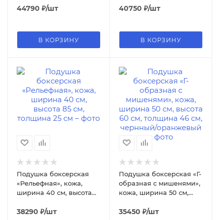
коричневый/черный
44790
₽
/шт
85 см, толщина 25 см
40750
₽
/шт
В КОРЗИНУ
В КОРЗИНУ
Подушка боксерская
Подушка боксерская «Г-
«Рельефная», кожа,
образная с мишенями»,
ширина 40 см, высота
кожа, ширина 50 см,
85 см, толщина 25 см
высота 60 см, толщина
38290
₽
/шт
46 см, чернный/
35450
₽
/шт