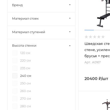
Бренд
Материал стоек
Материал ступеней
Шведская сте
Высота стенки
стене, усилен
120 см
брусья + прес
220 см
Арт.: A0167
235 см
240 см
20400
₽
/шт
250 см
260 см
270 см
280 см