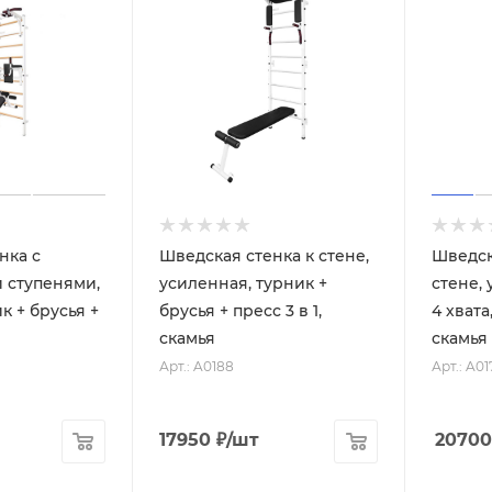
нка с
Шведская стенка к стене,
Шведск
 ступенями,
усиленная, турник +
стене,
ик + брусья +
брусья + пресс 3 в 1,
4 хвата
скамья
скамья
Арт.: A0188
Арт.: A01
17950
₽
/шт
20700