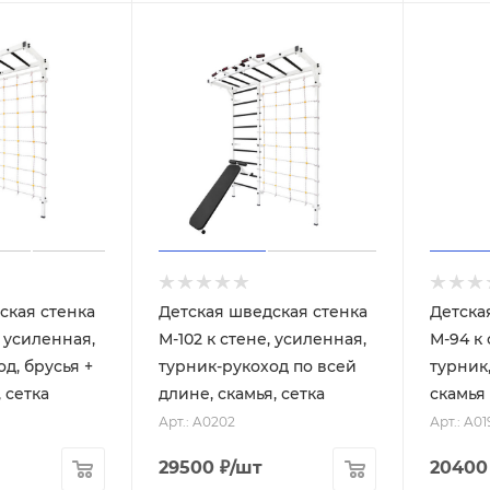
ская стенка
Детская шведская стенка
Детска
, усиленная,
М-102 к стене, усиленная,
М-94 к 
д, брусья +
турник-рукоход по всей
турник,
, сетка
длине, скамья, сетка
скамья
Арт.: A0202
Арт.: A01
29500
₽
/шт
20400