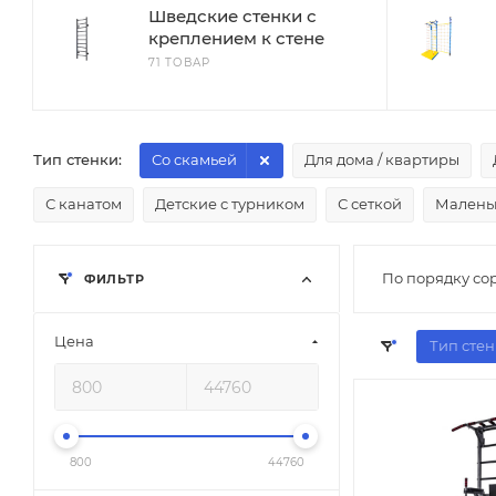
Шведские стенки с
креплением к стене
71 ТОВАР
Тип стенки:
Со скамьей
Для дома / квартиры
С канатом
Детские с турником
С сеткой
Малень
По порядку со
ФИЛЬТР
Цена
Тип стен
800
44760