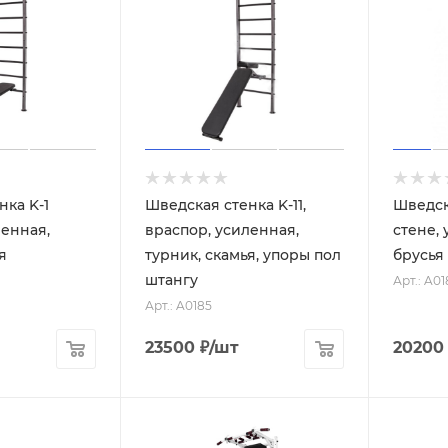
нка K-1
Шведская стенка K-11,
Шведск
ленная,
враспор, усиленная,
стене, 
я
турник, скамья, упоры пол
брусья 
штангу
Арт.: A01
Арт.: A0185
23500
₽
/шт
20200