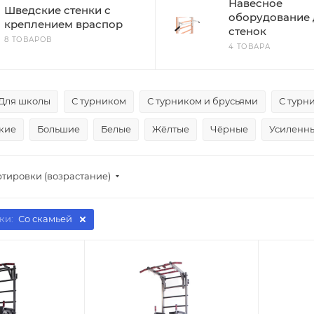
Навесное
Шведские стенки с
оборудование 
креплением враспор
стенок
8 ТОВАРОВ
4 ТОВАРА
Для школы
С турником
С турником и брусьями
С турн
кие
Большие
Белые
Жёлтые
Чёрные
Усиленн
ртировки (возрастание)
ки:
Со скамьей