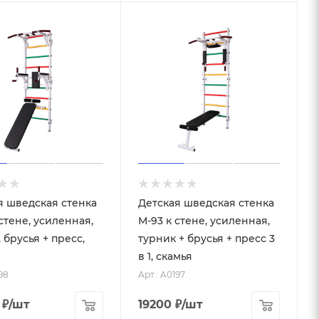
я шведская стенка
Детская шведская стенка
стене, усиленная,
М-93 к стене, усиленная,
 брусья + пресс,
турник + брусья + пресс 3
в 1, скамья
98
Арт.: A0197
₽
/шт
19200
₽
/шт