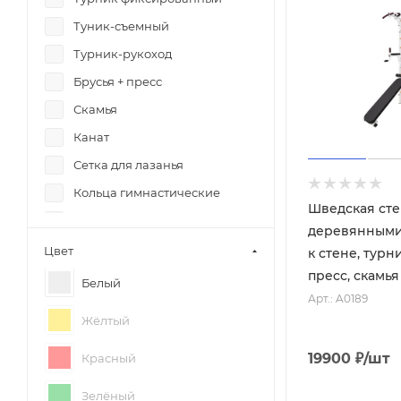
Стенки 3 в 1
Туник-съемный
Маленькие
Турник-рукоход
Большие
Брусья + пресс
Усиленные
Скамья
Белые
Канат
Жёлтые
Сетка для лазанья
Синие
Кольца гимнастические
Шведская сте
Чёрные
Веревочная лестница
деревянными
Баскетбольное кольца
Цвет
к стене, турн
пресс, скамья
Качели
Белый
Арт.: A0189
Горка
Жёлтый
Мат гимнастический
19900
₽
/шт
Красный
Упор под штангу
Тарзанка
Зелёный