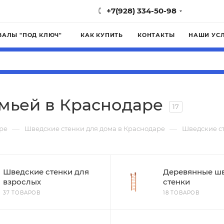
+7(928) 334-50-98
ЗАЛЫ "ПОД КЛЮЧ"
КАК КУПИТЬ
КОНТАКТЫ
НАШИ УС
амьей в Краснодаре
17
—
—
ре
Шведские стенки для дома в Краснодаре
Шведские ст
Шведские стенки для
Деревянные ш
взрослых
стенки
37 ТОВАРОВ
18 ТОВАРОВ