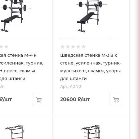
ая стенка М-4 к
Шведская стенка М-3.8 к
усиленная, турник,
стене, усиленная, турник-
+ пресс, скамья,
мультихват, скамья, упоры
для штанги
для штанги
69
Арт.: A0170
₽
/шт
20600
₽
/шт