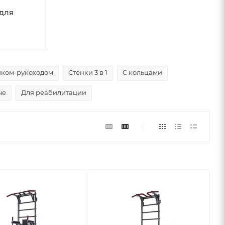
для
иком-рукоходом
Стенки 3 в 1
С кольцами
ые
Для реабилитации