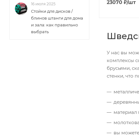
23070
₽
/шт
16 июля 2025
Стойки для дисков /
блинов штанги для дома
и зала: как правильно
выбрать
Шведск
У нас вы мож
комплексы со
брусьями, ск
стенки, что п
металличе
деревянны
материал 
молоткова
вы можете