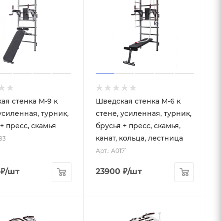
ая стенка М-9 к
Шведская стенка М-6 к
усиленная, турник,
стене, усиленная, турник,
+ пресс, скамья
брусья + пресс, скамья,
канат, кольца, лестница
83
Арт.: A0171
₽
/шт
23900
₽
/шт