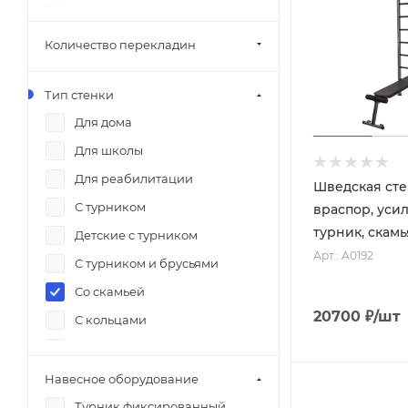
290 см
300 см
Количество перекладин
250-300 см
Тип стенки
Для дома
Для школы
Для реабилитации
Шведская сте
С турником
враспор, уси
турник, скамь
Детские с турником
Арт.: A0192
С турником и брусьями
Со скамьей
20700
₽
/шт
С кольцами
С канатом
С рукоходом
Навесное оборудование
С сеткой
Турник фиксированный