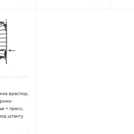
нка враспор,
урник-
ья + пресс,
под штангу