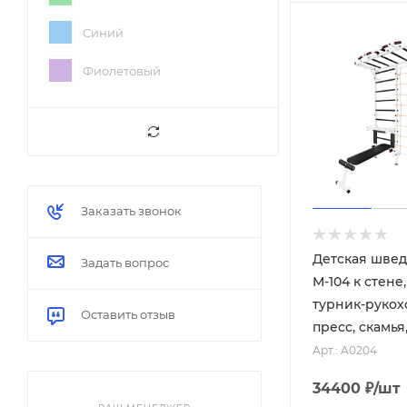
Синий
Фиолетовый
Серый
Чёрный
Заказать звонок
Детская швед
Задать вопрос
М-104 к стене
турник-рукохо
Оставить отзыв
пресс, скамья
Арт.: A0204
34400
₽
/шт