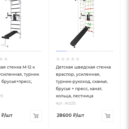
ая стенка М-12 к
Детская шведская стенка
 усиленная, турник
враспор, усиленная,
, брусья+пресс,
турник-рукоход, скамья,
брусья + пресс, канат,
кольца, лестница
73
Арт.: A0235
₽
/шт
28600
₽
/шт