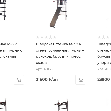
нка М-3 к
Шведская стенка М-3.2 к
Шведск
ная, турник,
стене, усиленная, турник-
стене, 
с, скамья
рукоход, брусья + пресс,
брусья 
скамья
упоры 
Арт.: A0168
Арт.: A01
21500
₽
/шт
23900