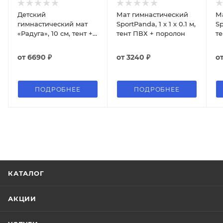
Детский
Мат гимнастический
М
гимнастический мат
SportPanda, 1 х 1 х 0.1 м,
Sp
«Радуга», 10 см, тент +
тент ПВХ + поролон
т
поролон 30 кг/м3
от
6690 ₽
от
3240 ₽
о
ПОДРОБНЕЕ
ПОДРОБНЕЕ
КАТАЛОГ
АКЦИИ