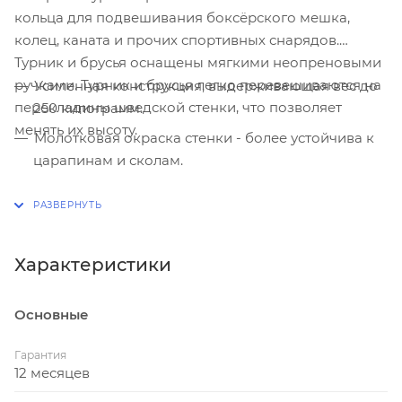
кольца для подвешивания боксёрского мешка,
колец, каната и прочих спортивных снарядов.
Турник и брусья оснащены мягкими неопреновыми
ручками. Турник и брусья легко перевешиваются на
Усиленная конструкция, выдерживающая вес до
перекладины шведской стенки, что позволяет
250 килограмм.
менять их высоту.
Молотковая окраска стенки - более устойчива к
царапинам и сколам.
Высота комплекса - 240 см, а вынос от стены - 14
см.
В комплекте 9 перекладин (диаметр 30 мм),
Характеристики
выполнены из металла и ПВХ.
Комплектация шведской стенки M-2.2 3 в 1:
Основные
стенка, турник под 3 хвата, брусья + пресс, крепеж,
инструкция по сборке.
Гарантия
12 месяцев