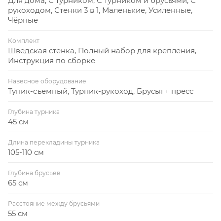
Для дома, С турником, С турником и брусьями, С
рукоходом, Стенки 3 в 1, Маленькие, Усиленные,
Чёрные
Комплект
Шведская стенка, Полный набор для крепления,
Инструкция по сборке
Навесное оборудование
Туник-съемный, Турник-рукоход, Брусья + пресс
Глубина турника
45 см
Длина перекладины турника
105-110 см
Глубина брусьев
65 см
Расстояние между брусьями
55 см