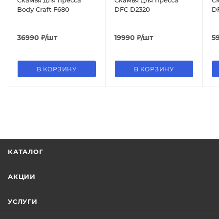
Body Craft F680
DFC D2320
D
36990
₽
/шт
19990
₽
/шт
5
В КОРЗИНУ
В КОРЗИНУ
КАТАЛОГ
АКЦИИ
УСЛУГИ