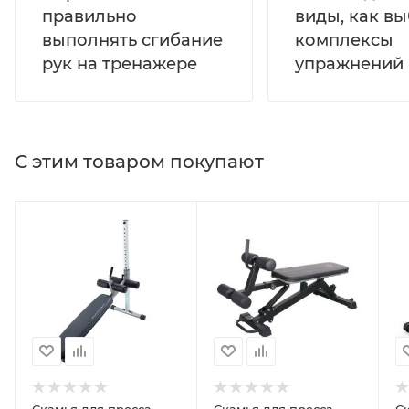
правильно
виды, как вы
выполнять сгибание
комплексы
рук на тренажере
упражнений
С этим товаром покупают
Скамья для пресса
Скамья для пресса
С