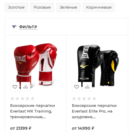
Золотые
Розовые
Зелёные
Коричневые
ФИЛЬТР
Боксерские перчатки
Боксерские перчатки
Everlast MX Training,
Everlast Elite Pro, на
тренировочные,
шнуровке,
красный
тренировочные, чёрно-
от
21399 ₽
белый
от
14990 ₽