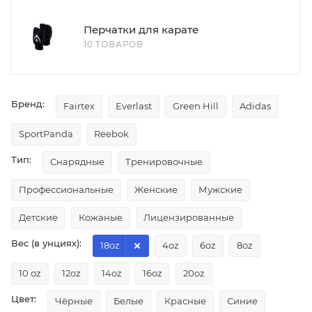
Перчатки для карате
10 ТОВАРОВ
Бренд:
Fairtex
Everlast
Green Hill
Adidas
SportPanda
Reebok
Тип:
Снарядные
Тренировочные
Профессиональные
Женские
Мужские
Детские
Кожаные
Лицензированные
Вес (в унциях):
18oz
4oz
6oz
8oz
10 oz
12oz
14oz
16oz
20oz
Цвет:
Чёрные
Белые
Красные
Синие