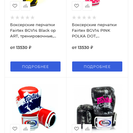
Боксерские перчатки
Боксерские перчатки
Fairtex BGV14 Black op
Fairtex BGV14 PINK
ART, тренировочные,
POLKA DOT,
жёлтый
тренировочные,
от
13530 ₽
розовый
от
13530 ₽
ПОДРОБНЕЕ
ПОДРОБНЕЕ