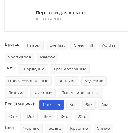
Перчатки для карате
10 ТОВАРОВ
Бренд:
Fairtex
Everlast
Green Hill
Adidas
SportPanda
Reebok
Тип:
Снарядные
Тренировочные
Профессиональные
Женские
Мужские
Детские
Кожаные
Лицензированные
Вес (в унциях):
14oz
4oz
6oz
8oz
10 oz
12oz
16oz
18oz
20oz
Цвет:
Чёрные
Белые
Красные
Синие