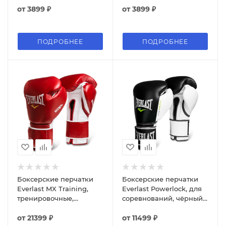
от
3899 ₽
от
3899 ₽
ПОДРОБНЕЕ
ПОДРОБНЕЕ
Боксерские перчатки
Боксерские перчатки
Everlast MX Training,
Everlast Powerlock, для
тренировочные,
соревнований, чёрный /
красный
белый / зелёный
от
21399 ₽
от
11499 ₽