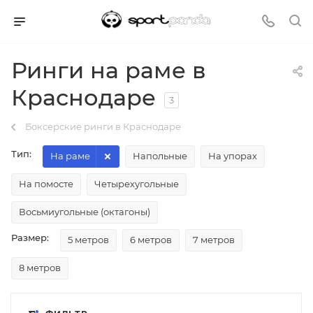
Ринги на раме в
Краснодаре
3
Боксерские ринги в Краснодаре
Тип:
На раме
Напольные
На упорах
На помосте
Четырехугольные
Восьмиугольные (октагоны)
Размер:
5 метров
6 метров
7 метров
8 метров