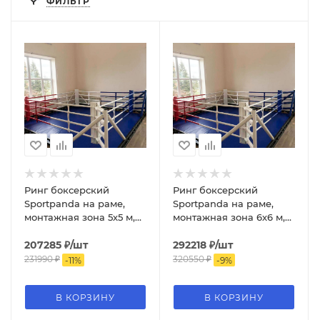
ФИЛЬТР
Ринг боксерский
Ринг боксерский
Sportpanda на раме,
Sportpanda на раме,
монтажная зона 5х5 м,
монтажная зона 6х6 м,
боевая 4х4 м
боевая 5х5 м
207285
₽
/шт
292218
₽
/шт
231990
₽
320550
₽
-
11
%
-
9
%
В КОРЗИНУ
В КОРЗИНУ