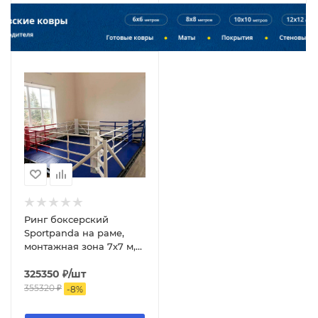
Ринг боксерский
Sportpanda на раме,
монтажная зона 7х7 м,
боевая 6х6 м
325350
₽
/шт
355320
₽
-
8
%