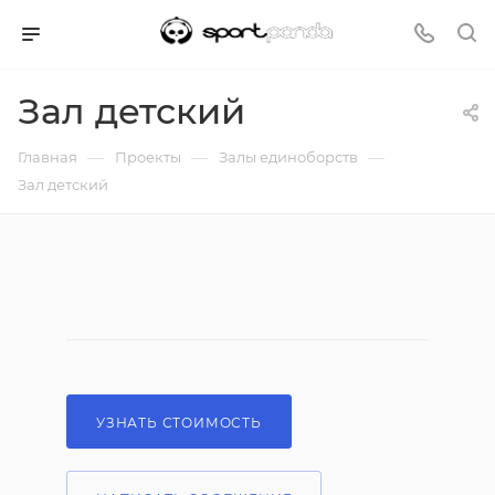
Зал детский
—
—
—
Главная
Проекты
Залы единоборств
Зал детский
УЗНАТЬ СТОИМОСТЬ