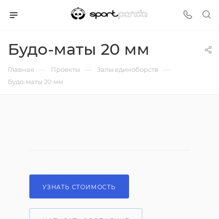
Будо-маты 20 мм
—
—
—
Главная
Проекты
Залы единоборств
Будо-маты 20 мм
УЗНАТЬ СТОИМОСТЬ