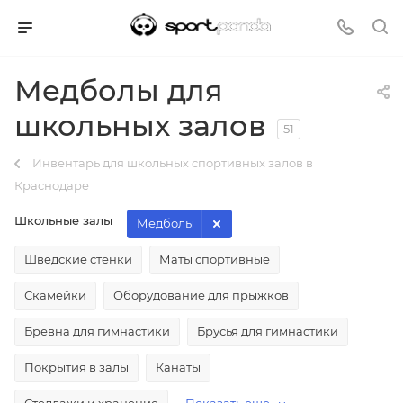
Медболы для
школьных залов
51
Инвентарь для школьных спортивных залов в
Краснодаре
Школьные залы
Медболы
Шведские стенки
Маты спортивные
Скамейки
Оборудование для прыжков
Бревна для гимнастики
Брусья для гимнастики
Покрытия в залы
Канаты