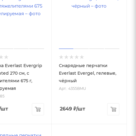
а Everlast Evergrip
Снарядные перчатки
ted 270 см, с
Everlast Evergel, гелевые,
ителями 675 г,
чёрный
руемая
Арт.: 4355BMU
485
/шт
2649
₽
/шт