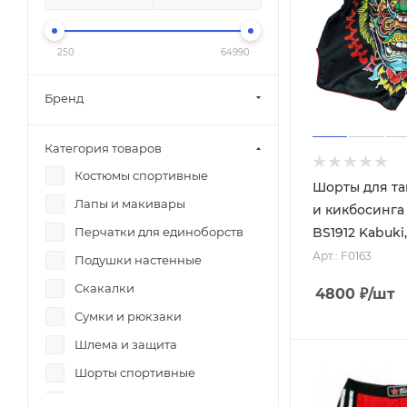
250
64990
Бренд
Категория товаров
Костюмы спортивные
Шорты для та
Лапы и макивары
и кикбосинга 
BS1912 Kabuki
Перчатки для единоборств
Арт.: F0163
Подушки настенные
Скакалки
4800
₽
/шт
Сумки и рюкзаки
Шлема и защита
Шорты спортивные
Эспандеры и жгуты