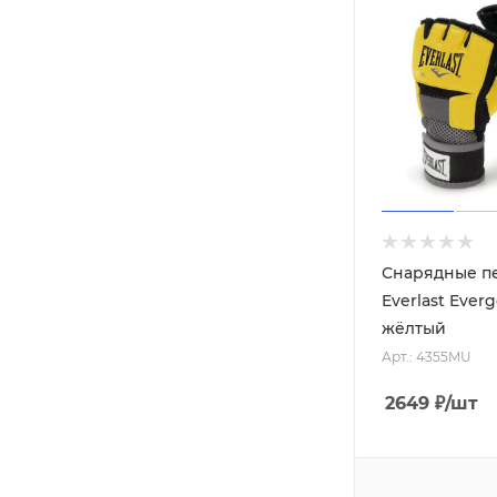
Снарядные п
Everlast Everg
жёлтый
Арт.: 4355MU
2649
₽
/шт