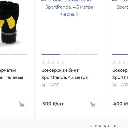
ерчатки
Боксерский бинт
Боксер
el, гелевые,
SportPanda, 4.5 метра
SportPa
Арт.: A0151
Арт.: A01
500
₽
/шт
400
₽
ПОКАЗАТЬ ЕЩЕ