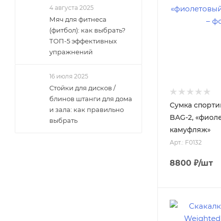
Чёрный / зелёный
4 августа 2025
Мяч для фитнеса
Чёрный / оранжевый
(фитбол): как выбрать?
ТОП-5 эффективных
Чёрный / красный
упражнений
Чёрный / серый
16 июля 2025
Синий / серый
Стойки для дисков /
блинов штанги для дома
Сумка спортив
и зала: как правильно
BAG-2, «фиол
выбрать
камуфляж»
Арт.: F0132
8800
₽
/шт