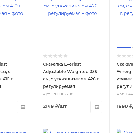
last
Скакалка Everlast
Скакалк
см, с
Adjustable Weighted 335
Wheigh
410 г,
см, с утяжелителем 426 г,
утяжел
я
регулируемая
регули
Арт.: P00002708
Арт.: E4
2149
₽
/шт
1890
₽