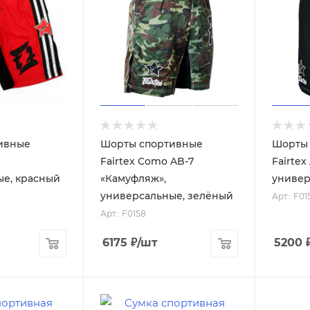
ивные
Шорты спортивные
Шорты
Fairtex Como AB-7
Fairtex
ые, красный
«Камуфляж»,
универ
универсальные, зелёный
Арт.: F01
Арт.: F0158
6175
₽
/шт
5200