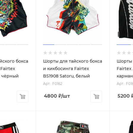
йского бокса
Шорты для тайского бокса
Шорты
Fairtex
и кикбосинга Fairtex
Fairtex
, чёрный
BS1908 Satoru, белый
карман
Арт.: F0162
Арт.: F01
4800
₽
/шт
5200