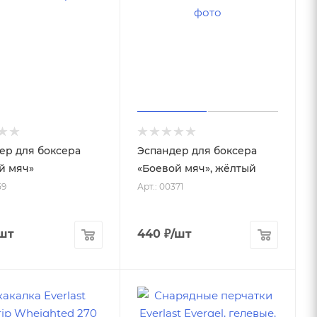
ер для боксера
Эспандер для боксера
й мяч»
«Боевой мяч», жёлтый
59
Арт.: 00371
шт
440
₽
/шт