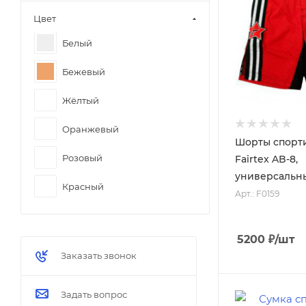
Цвет
Белый
Бежевый
Жёлтый
Оранжевый
Шорты спорт
Розовый
Fairtex AB-8,
универсальн
Красный
Арт.: F0159
Зелёный
5200
₽
/шт
Голубой
Заказать звонок
Синий
Задать вопрос
Тёмно-синий