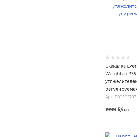
Скакалка Ever
Weighted 335 
утяжелителем 
регулируема
Арт.: P00002707
1999
₽
/шт