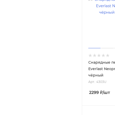
Снарядные п
Everlast Neop
чёрный
Арт.: 4303U
2299
₽
/шт