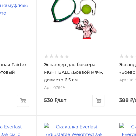
ная Fairtex
Эспандер для боксера
Эспанд
етовый
FIGHT BALL «Боевой мяч»,
«Боево
диаметр 6.5 см
Арт.: 061
Арт.: 07649
530
₽
/шт
388
₽
/