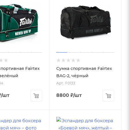
спортивная Fairtex
Сумка спортивная Fairtex
 зелёный
BAG-2, чёрный
34
Арт.: F0133
₽
/шт
8800
₽
/шт