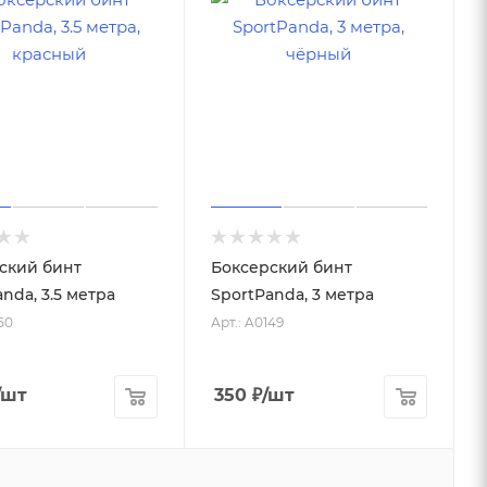
ский бинт
Боксерский бинт
nda, 3.5 метра
SportPanda, 3 метра
50
Арт.: A0149
/шт
350
₽
/шт