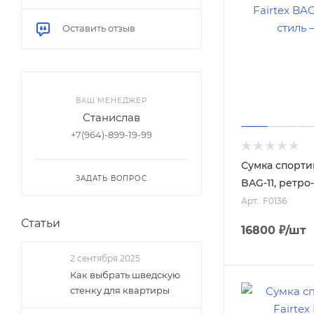
Фиолетовый
Оставить отзыв
Коричневый
Серый
ВАШ МЕНЕДЖЕР
Чёрный
Станислав
Черный / синий
+7(964)-899-19-99
Черный / фиолетовый
Сумка спортив
ЗАДАТЬ ВОПРОС
Черный/желтый
BAG-11, ретро
Арт.: F0136
Синий / белый
Статьи
Синий / оранжевый
16800
₽
/шт
Синий / зелёный
2 сентября 2025
Синий / чёрный
Как выбрать шведскую
стенку для квартиры
Чёрный / белый