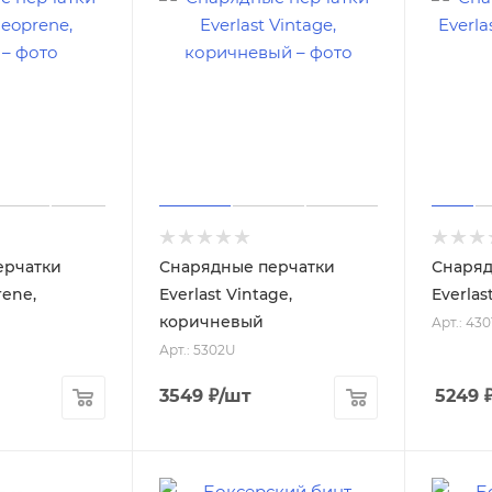
ерчатки
Снарядные перчатки
Снаряд
rene,
Everlast Vintage,
Everlas
коричневый
Арт.: 43
Арт.: 5302U
3549
₽
/шт
5249