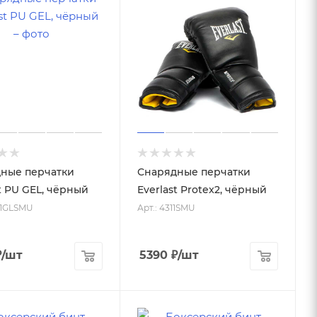
ные перчатки
Снарядные перчатки
t PU GEL, чёрный
Everlast Protex2, чёрный
01GLSMU
Арт.: 4311SMU
₽
/шт
5390
₽
/шт