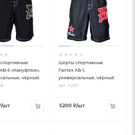
 спортивные
Шорты спортивные
 AB-5 «Камуфляж»,
Fairtex AB-1,
сальные, чёрный
универсальные, чёрный
58
Арт.: F0157
₽
/шт
5200
₽
/шт