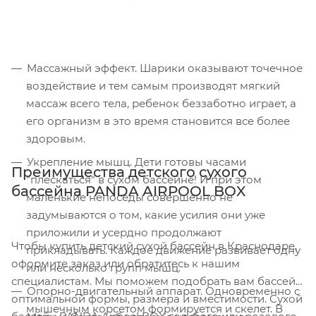
Массажный эффект. Шарики оказывают точечное
воздействие и тем самым производят мягкий
массаж всего тела, ребенок беззаботно играет, а
его организм в это время становится все более
здоровым.
Укрепление мышц. Дети готовы часами
Преимущества детского сухого
"плескаться" в сухом бассейне! И при этом
бассейна PANDA AIRPOOL BOX
маленькие непоседы совершенно не
задумываются о том, какие усилия они уже
приложили и усердно продолжают
Чтобы купить детский сухой бассейн в Краснодаре,
прикладывать. Каждое движение развивает одну
оформите заказ или обратитесь к нашим
или несколько групп мышц.
специалистам. Мы поможем подобрать вам бассейн
Опорно-двигательный аппарат. Одновременно с
оптимальной формы, размера и вместимости. Сухой
мышечным корсетом формируется и скелет. В