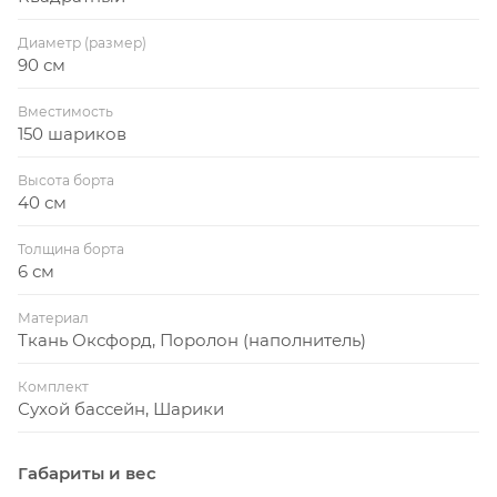
игра – это смех и радость. И если разделить их с
Диаметр (размер)
друзьями – смеха и радости станет еще больше.
90 см
Сухой бассейн – это место, где можно вдоволь
пообщаться со сверстниками и проявить
Вместимость
коллективную фантазию, придумывая новые и
150 шариков
новые замечательные игры. Это настоящее море
Высота борта
пользы для вашего ребенка!
40 см
Толщина борта
6 см
Материал
Ткань Оксфорд, Поролон (наполнитель)
Комплект
Сухой бассейн, Шарики
Габариты и вес