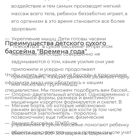
воздействие и тем самым производят мягкий
массаж всего тела, ребенок беззаботно играет, а
его организм в это время становится все более
здоровым.
Укрепление мышц. Дети готовы часами
Преимущества детского сухого
"плескаться" в сухом бассейне! И при этом
бассейна "Времена года"
маленькие непоседы совершенно не
задумываются о том, какие усилия они уже
приложили и усердно продолжают
Чтобы купить детский сухой бассейн в Краснодаре,
прикладывать. Каждое движение развивает одну
оформите заказ или обратитесь к нашим
или несколько групп мышц.
специалистам. Мы поможем подобрать вам бассейн
Опорно-двигательный аппарат. Одновременно с
оптимальной формы, размера и вместимости.
мышечным корсетом формируется и скелет. В
Мягкие борта, об которые невозможно
раннем возрасте, когда все кости (в том числе
поранится (наполнитель - поролон).
позвоночник) еще гибкие, физические
Размер бассейна: 110x110 см.
упражнения в сухом бассейне помогают ребенку
обрести красивую осанку и в прямом смысле учат
Вместимость: 200-300 шариков. Шарики в