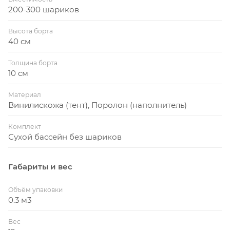
коллективную фантазию, придумывая новые и
200-300 шариков
новые замечательные игры. Это настоящее море
Высота борта
пользы для вашего ребенка!
40 см
Толщина борта
10 см
Материал
Винилискожа (тент), Поролон (наполнитель)
Комплект
Сухой бассейн без шариков
Габариты и вес
Объём упаковки
0.3 м3
Вес