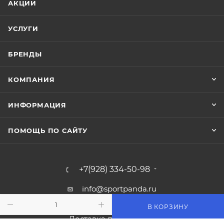
АКЦИИ
УСЛУГИ
БРЕНДЫ
КОМПАНИЯ
ИНФОРМАЦИЯ
ПОМОЩЬ ПО САЙТУ
+7(928) 334-50-98
info@sportpanda.ru
В КОРЗИНУ
Краснодар, ул. Бородинская 156/13
Доставка по всей России.