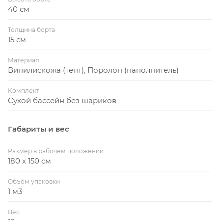
коллективную фантазию, придумывая новые и
40 см
новые замечательные игры. Это настоящее море
Толщина борта
пользы для вашего ребенка!
15 см
Материал
Винилискожа (тент), Поролон (наполнитель)
Комплект
Сухой бассейн без шариков
Габариты и вес
Размер в рабочем положении
180 x 150 см
Объём упаковки
1 м3
Вес