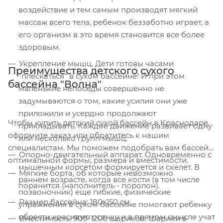
воздействие и тем самым производят мягкий
массаж всего тела, ребенок беззаботно играет, а
его организм в это время становится все более
здоровым.
Укрепление мышц. Дети готовы часами
Преимущества детского сухого
"плескаться" в сухом бассейне! И при этом
бассейна "Волна"
маленькие непоседы совершенно не
задумываются о том, какие усилия они уже
приложили и усердно продолжают
Чтобы купить детский сухой бассейн в Краснодаре,
прикладывать. Каждое движение развивает одну
оформите заказ или обратитесь к нашим
или несколько групп мышц.
специалистам. Мы поможем подобрать вам бассейн
Опорно-двигательный аппарат. Одновременно с
оптимальной формы, размера и вместимости.
мышечным корсетом формируется и скелет. В
Мягкие борта, об которые невозможно
раннем возрасте, когда все кости (в том числе
поранится (наполнитель - поролон).
позвоночник) еще гибкие, физические
Размер бассейна: 180x150 см.
упражнения в сухом бассейне помогают ребенку
обрести красивую осанку и в прямом смысле учат
Вместимость: 900-1200 шариков. Шарики в