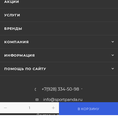
АКЦИИ
УСЛУГИ
БРЕНДЫ
КОМПАНИЯ
ИНФОРМАЦИЯ
ПОМОЩЬ ПО САЙТУ
+7(928) 334-50-98
info@sportpanda.ru
В КОРЗИНУ
Краснодар, ул. Бородинская 156/13
Доставка по всей России.