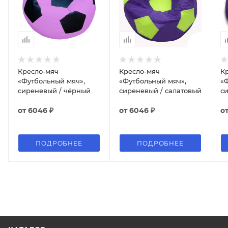
Кресло-мяч
Кресло-мяч
К
«Футбольный мяч»,
«Футбольный мяч»,
«
сиреневый / чёрный
сиреневый / салатовый
с
от
6046 ₽
от
6046 ₽
о
ПОДРОБНЕЕ
ПОДРОБНЕЕ