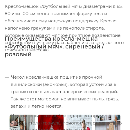
Кресло-мешок «Футбольный мяч» диаметрами в 65,
80 или 100 см легко принимает форму тела и
обеспечивают ему надежную поддержку. Кресло
наполнено гранулами из пенополистирола,
которые оказывают мягкое приятное воздействие,
Преимущества кресла-мешка
способствуя лучшему расслаблению за счёт лёгкого
«Футбольный мяч», сиреневый /
точечного массажа.
розовый
Чехол кресла-мешка пошит из прочной
винилискожи (эко-кожи), которая устойчива к
трению и не вызывает аллергических реакций.
Так же этот материал не впитывает пыль, грязь,
запахи и легко моется.
В чехол вшит замок, благодаря которому
наполнитель (гранулы пенополистирола) можно