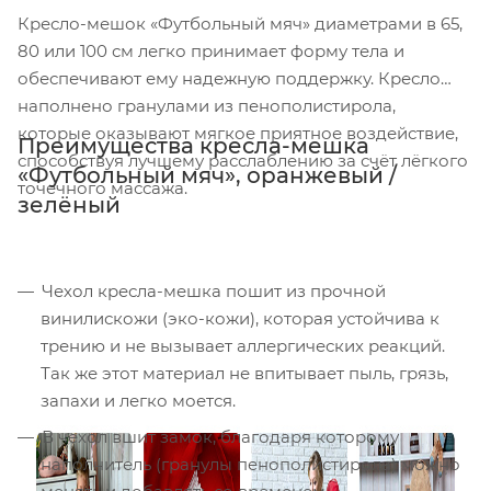
Кресло-мешок «Футбольный мяч» диаметрами в 65,
80 или 100 см легко принимает форму тела и
обеспечивают ему надежную поддержку. Кресло
наполнено гранулами из пенополистирола,
которые оказывают мягкое приятное воздействие,
Преимущества кресла-мешка
способствуя лучшему расслаблению за счёт лёгкого
«Футбольный мяч», оранжевый /
точечного массажа.
зелёный
Чехол кресла-мешка пошит из прочной
винилискожи (эко-кожи), которая устойчива к
трению и не вызывает аллергических реакций.
Так же этот материал не впитывает пыль, грязь,
запахи и легко моется.
В чехол вшит замок, благодаря которому
наполнитель (гранулы пенополистирола) можно