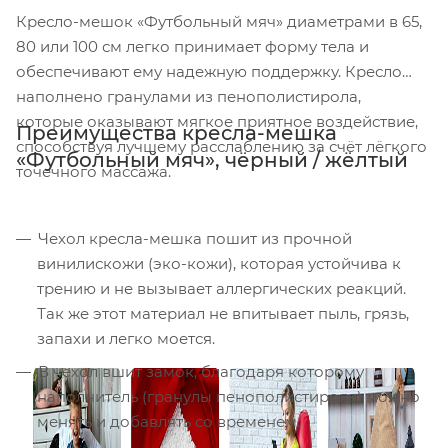
Кресло-мешок «Футбольный мяч» диаметрами в 65,
80 или 100 см легко принимает форму тела и
обеспечивают ему надежную поддержку. Кресло
наполнено гранулами из пенополистирола,
которые оказывают мягкое приятное воздействие,
Преимущества кресла-мешка
способствуя лучшему расслаблению за счёт лёгкого
«Футбольный мяч», чёрный / жёлтый
точечного массажа.
Чехол кресла-мешка пошит из прочной
винилискожи (эко-кожи), которая устойчива к
трению и не вызывает аллергических реакций.
Так же этот материал не впитывает пыль, грязь,
запахи и легко моется.
В чехол вшит замок, благодаря которому
наполнитель (гранулы пенополистирола) можно
менять и добавлять со временем.