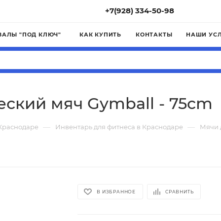
+7(928) 334-50-98
ЗАЛЫ "ПОД КЛЮЧ"
КАК КУПИТЬ
КОНТАКТЫ
НАШИ УС
ский мяч Gymball - 75cm
—
—
 Краснодаре
Инвентарь для фитнеса в Краснодаре
Мячи 
В ИЗБРАННОЕ
СРАВНИТЬ