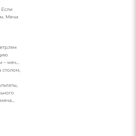
 Если
м. Мячи
етр,тем
ицию
м – мяч
а столом,
льтаты,
льного
 мяча