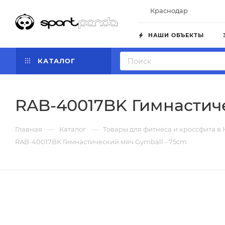
Краснодар
НАШИ ОБЪЕКТЫ
КАТАЛОГ
RAB-40017BK Гимнастиче
—
—
Главная
Каталог
Товары для фитнеса и кроссфита в
RAB-40017BK Гимнастический мяч Gymball - 75cm