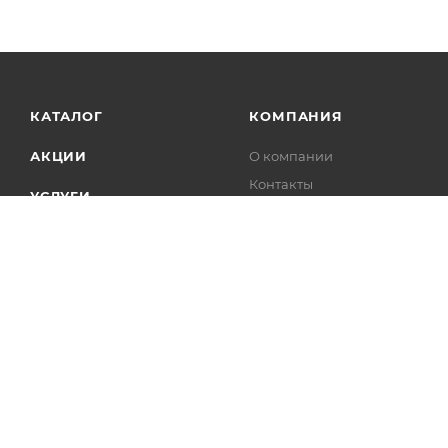
КАТАЛОГ
КОМПАНИЯ
АКЦИИ
О компании
Контакты
УСЛУГИ
Магазины
БРЕНДЫ
Сертификаты
Отзывы о нас
Справка