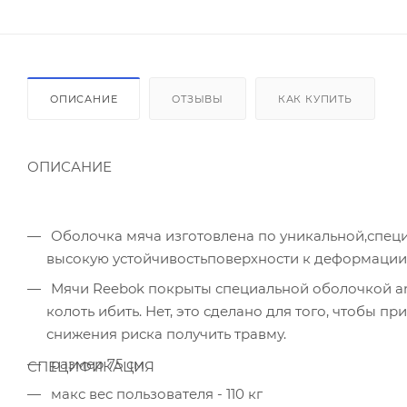
ОПИСАНИЕ
ОТЗЫВЫ
КАК КУПИТЬ
ОПИСАНИЕ
Оболочка мяча изготовлена по уникальной,специально разработанной технологии, которая обеспечивает
высокую устойчивостьповерхности к деформации,
Мячи Reebok покрыты специальной оболочкой anti-burst от внезапного разрыва. Это не значит, что его надо
колоть ибить. Нет, это сделано для того, чтобы п
снижения риска получить травму.
размер 75 см
СПЕЦИФИКАЦИЯ
макс вес пользователя - 110 кг