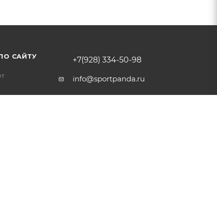
ПО САЙТУ
+7(928) 334-50-98
ет
info@sportpanda.ru
Краснодар, ул. Бородинская
156/13
Доставка по всей России.