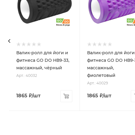
Валик-ролл для йоги и
Валик-ролл для йоги
фитнеса GO DO НВ9-33,
фитнеса GO DO НВ9-3
массажный, чёрный
массажный,
фиолетовый
Арт.: 40032
Арт.: 40029
1865
₽
/шт
1865
₽
/шт