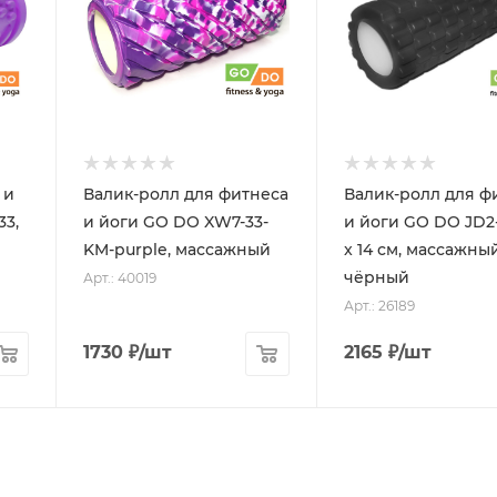
 и
Валик-ролл для фитнеса
Валик-ролл для ф
3,
и йоги GO DO XW7-33-
и йоги GO DO JD2-
KM-purple, массажный
x 14 см, массажный
чёрный
Арт.: 40019
Арт.: 26189
1730
₽
/шт
2165
₽
/шт