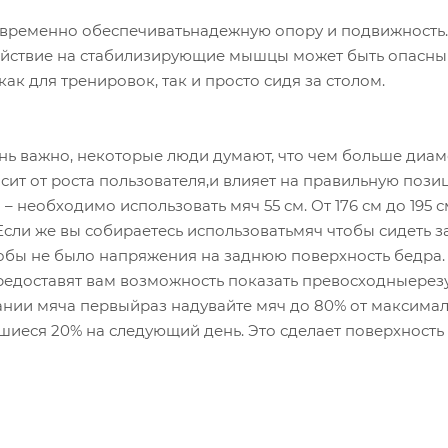
овременно обеспечиватьнадежную опору и подвижность.
действие на стабилизирующие мышцы может быть опасны
к для тренировок, так и просто сидя за столом.
ь важно, некоторые люди думают, что чем больше диам
сит от роста пользователя,и влияет на правильную поз
– необходимо использовать мяч 55 см. От 176 см до 195 с
 Если же вы собираетесь использоватьмяч чтобы сидеть з
тобы не было напряжения на заднюю поверхность бедра.
редоставят вам возможность показать превосходныерезу
вании мяча первыйраз надувайте мяч до 80% от максима
авшиеся 20% на следующий день. Это сделает поверхность