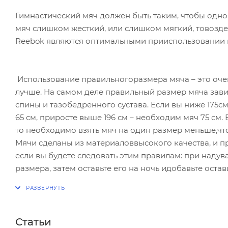
Гимнастический мяч должен быть таким, чтобы одн
мяч слишком жесткий, или слишком мягкий, товоз
Reebok являются оптимальными прииспользовании ка
Использование правильногоразмера мяча – это очен
лучше. На самом деле правильный размер мяча зави
спины и тазобедренного сустава. Если вы ниже 175см 
65 см, приросте выше 196 см – необходим мяч 75 см.
то необходимо взять мяч на один размер меньше,ч
Мячи сделаны из материаловвысокого качества, и п
если вы будете следовать этим правилам: при наду
размера, затем оставьте его на ночь идобавьте ост
ровнойи прочной.
Статьи