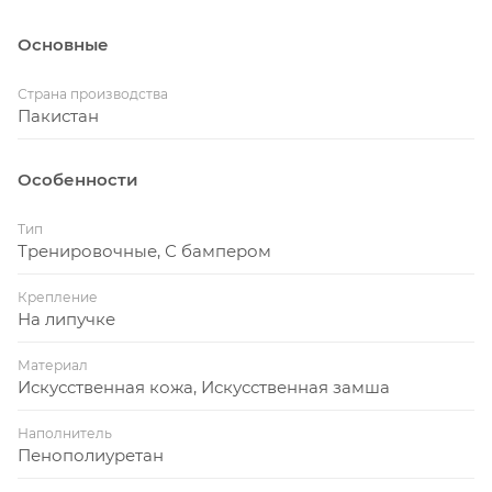
конструкцию из стальных прутьев диаметром 4
мм и 5.5 мм, надежно закрывающую лицо, виски,
Основные
уши спортсмена, в то же время сохраняя
хороший обзор.
Страна производства
Пакистан
Материал верха – эластичная износостойкая
искусственная кожа Flexy, внутренняя
Особенности
поверхность – замша.
Цвет: чёрный.
Тип
Тренировочные, С бампером
Крепление
На липучке
Материал
Искусственная кожа, Искусственная замша
Наполнитель
Пенополиуретан