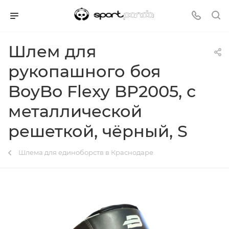
Шлем для
рукопашного боя
BoyBo Flexy BP2005, с
металлической
решеткой, чёрный, S
Шлема для единоборств в Краснодаре