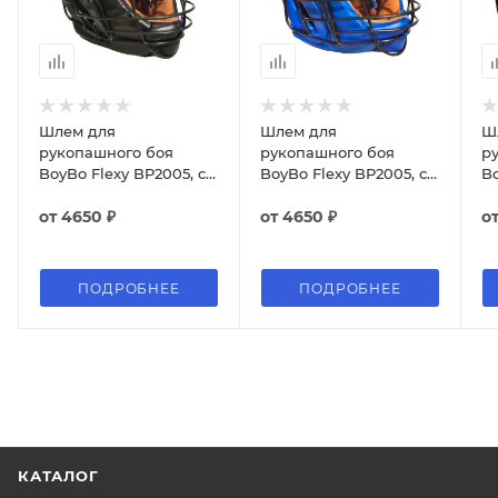
Шлем для
Шлем для
Ш
рукопашного боя
рукопашного боя
р
BoyBo Flexy BP2005, с
BoyBo Flexy BP2005, с
Bo
металлической
металлической
м
решеткой, чёрный
от
4650 ₽
решеткой, синий
от
4650 ₽
р
о
ПОДРОБНЕЕ
ПОДРОБНЕЕ
КАТАЛОГ