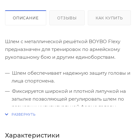
ОПИСАНИЕ
ОТЗЫВЫ
КАК КУПИТЬ
Шлем с металлической решёткой BOYBO Flexy
предназначен для тренировок по армейскому
рукопашному бою и другим единоборствам.
Шлем обеспечивает надежную защиту головы и
лица спортсмена.
Фиксируется широкой и плотной липучкой на
затылке позволяющей регулировать шлем по
размеру и индивидуальной форме головы.
Защитный внутренний слой - пенополиуретан с
повышенным уровнем поглощения удара.
Характеристики
Маска шлема представляет собой особо прочную