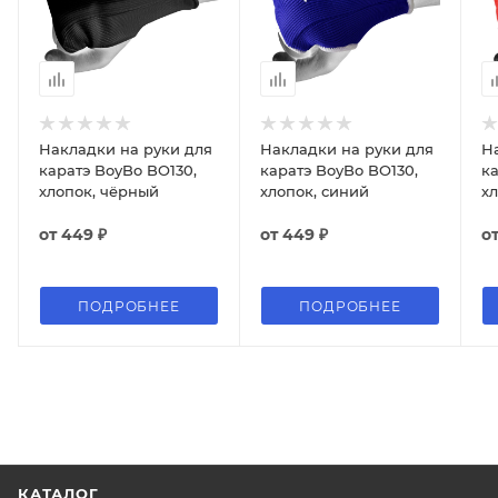
Накладки на руки для
Накладки на руки для
Н
каратэ BoyBo BO130,
каратэ BoyBo BO130,
ка
хлопок, чёрный
хлопок, синий
х
от
449 ₽
от
449 ₽
о
ПОДРОБНЕЕ
ПОДРОБНЕЕ
КАТАЛОГ