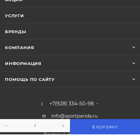
УСЛУГИ
БРЕНДЫ
КОМПАНИЯ
ИНФОРМАЦИЯ
ПОМОЩЬ ПО САЙТУ
+7(928) 334-50-98
info@sportpanda.ru
В КОРЗИНУ
Краснодар, ул. Бородинская 156/13
Доставка по всей России.