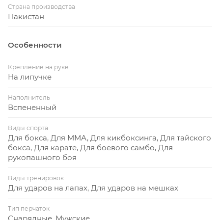
Страна производства
Удобная система фиксации по руке с помощью
Пакистан
манжеты - липучки.
Цвет: чёрно-оранжевый.
Особенности
Крепление на руке
На липучке
Наполнитель
Вспененный
Виды спорта
Для бокса, Для ММА, Для кикбоксинга, Для тайского
бокса, Для карате, Для боевого самбо, Для
рукопашного боя
Виды тренировок
Для ударов на лапах, Для ударов на мешках
Тип перчаток
Снарядные, Мужские