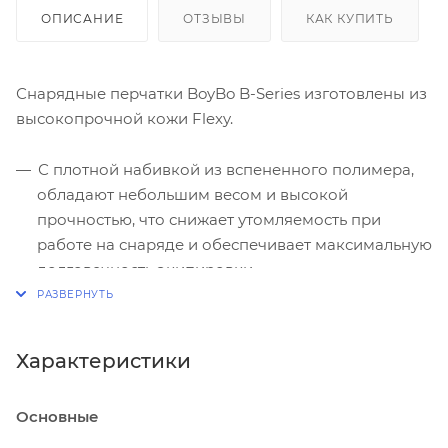
ОПИСАНИЕ
ОТЗЫВЫ
КАК КУПИТЬ
Снарядные перчатки BoyBo B-Series изготовлены из
высокопрочной кожи Flexy.
С плотной набивкой из вспененного полимера,
обладают небольшим весом и высокой
прочностью, что снижает утомляемость при
работе на снаряде и обеспечивает максимальную
долговечность экипировки.
Присутствует перфорация на ладони, что
обеспечивает отличную вентиляцию при
отработке техники или ударов по груше или
Характеристики
мешку.
Защищают руки от возможных повреждений и
Основные
смягчат удары.