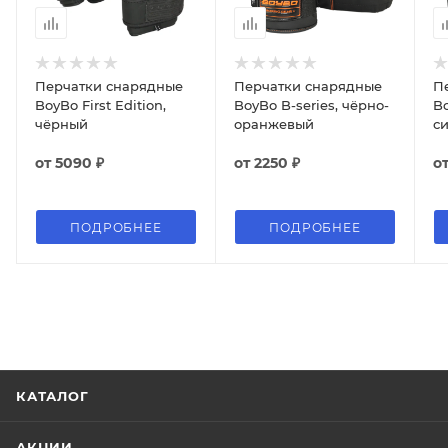
Перчатки снарядные
Перчатки снарядные
П
BoyBo First Edition,
BoyBo B-series, чёрно-
Bo
чёрный
оранжевый
с
от
5090 ₽
от
2250 ₽
о
ПОДРОБНЕЕ
ПОДРОБНЕЕ
КАТАЛОГ
АКЦИИ