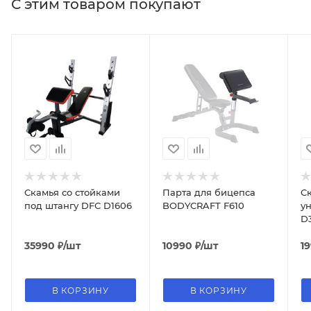
С этим товаром покупают
Скамья со стойками
Парта для бицепса
C
под штангу DFC D1606
BODYCRAFT F610
у
D
35990
₽
/шт
10990
₽
/шт
1
В КОРЗИНУ
В КОРЗИНУ