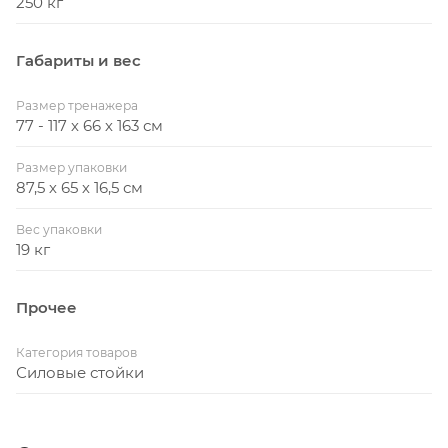
250 кг
силовых упражнений рекомендуем приобрести:
- силовая скамья универсальная DBCH2-1 или любую
Габариты и вес
другую на выбор
- штангу с дисками или гантели на выбор
Размер тренажера
77 - 117 х 66 х 163 см
Размер упаковки
87,5 х 65 х 16,5 см
Вес упаковки
19 кг
Прочее
Категория товаров
Силовые стойки