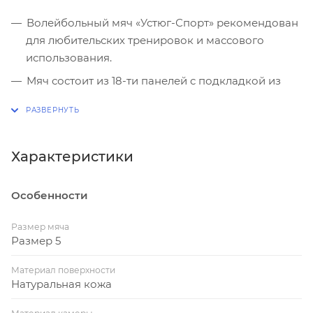
Волейбольный мяч «Устюг-Спорт» рекомендован
для любительских тренировок и массового
использования.
Мяч состоит из 18-ти панелей c подкладкой из
двух дублирующих слоёв, внутри оснащен
камерой.
Мяч «Устюг-Спорт» подходит для спортивных
Характеристики
секций и общеобразовательных учреждений.
Особенности
Размер мяча
Размер 5
Материал поверхности
Натуральная кожа