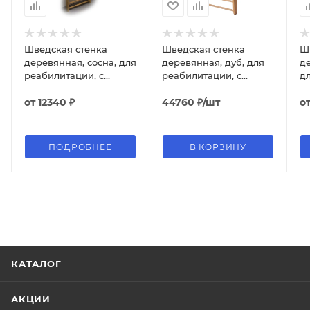
Шведская стенка
Шведская стенка
Ш
деревянная, сосна, для
деревянная, дуб, для
д
реабилитации, с
реабилитации, с
д
фиксированным
фиксированным
турником
от
12340 ₽
турником
44760
₽
/шт
о
ПОДРОБНЕЕ
В КОРЗИНУ
КАТАЛОГ
АКЦИИ