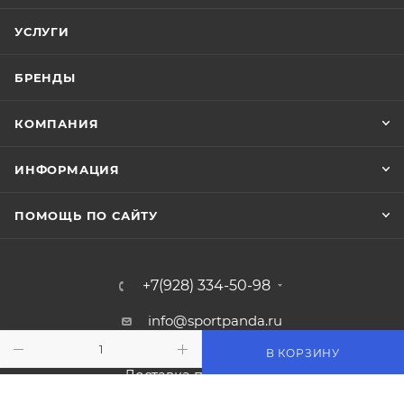
УСЛУГИ
БРЕНДЫ
КОМПАНИЯ
ИНФОРМАЦИЯ
ПОМОЩЬ ПО САЙТУ
+7(928) 334-50-98
info@sportpanda.ru
В КОРЗИНУ
Краснодар, ул. Бородинская 156/13
Доставка по всей России.