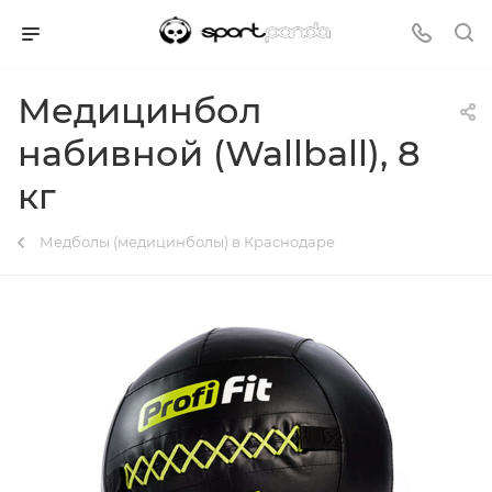
Медицинбол
набивной (Wallball), 8
кг
Медболы (медицинболы) в Краснодаре