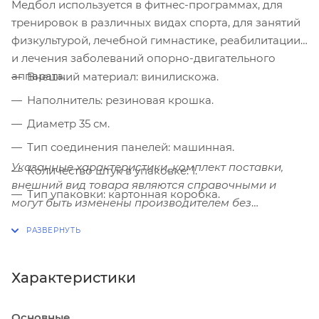
Медбол используется в фитнес-программах, для
тренировок в различных видах спорта, для занятий
физкультурой, лечебной гимнастике, реабилитации
и лечения заболеваний опорно-двигательного
аппарата.
Внешний материал: винилискожа.
Наполнитель: резиновая крошка.
Диаметр 35 см.
Тип соединения панелей: машинная.
Указанные характеристики, комплект поставки,
Количество штук в упаковке: 1.
внешний вид товара являются справочными и
Тип упаковки: картонная коробка.
могут быть изменены производителем без
Вес набивного медбола: 8 кг.
отражения в каталоге.
Цвет: зелёно-чёрный.
Характеристики
Основные