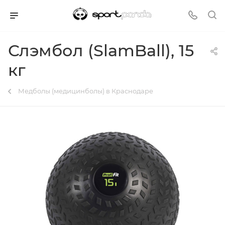
Слэмбол (SlamBall), 15
кг
Медболы (медицинболы) в Краснодаре