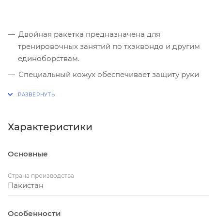
Двойная ракетка предназначена для
тренировочных занятий по тхэквондо и другим
единоборствам.
Специальный кожух обеспечивает защиту руки
тренера от случайных попаданий, а петля не даёт
лапе слететь при сильном ударе.
Ракетка выполнена из искусственной кожи Flexy
Характеристики
с наполнителем из пеополиуретана.
Цвет: красный.
Основные
Страна производства
Пакистан
Особенности