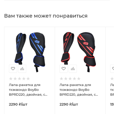
Вам также может понравиться
Лапа-ракетка для
Лапа-ракетка для
Л
тхэквондо BoyBo
тхэквондо BoyBo
тх
BPRD220, двойная, с
BPRD220, двойная, с
B
защитой кисти, синий
защитой кисти,
ч
2290
₽
/шт
красный
2290
₽
/шт
1