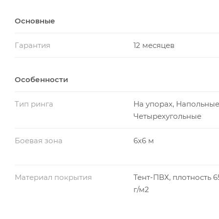
В основании настила ринга на упорах ППЭ-маты плот
Основные
травматичности тренировок. Боевая зона ринга пок
необходимые упоры, канаты, зашиты и подушки.
Гарантия
12 месяцев
Комплектация:
Особенности
Упоры - 4 шт
Тип ринга
На упорах, Напольные
Настил - маты ППЭ 1х2х0.03 м, плотностью 160 кг/
Четырехугольные
Покрытие тент-ПВХ Корея матовый, плотностью 65
Боевая зона
6х6 м
Угловые подушки - 4 шт
Канаты - 16 шт
Материал покрытия
Тент-ПВХ, плотность 6
Перемычки канатов - 8 шт
г/м2
Защита растяжек - 16 шт
На товар предоставляем гарантию в 365 дней