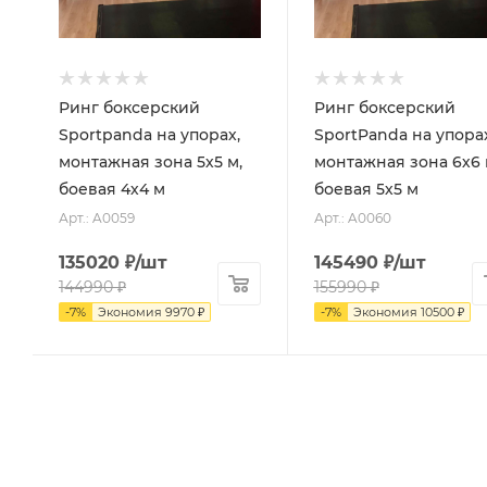
Ринг боксерский
Ринг боксерский
Sportpanda на упорах,
SportPanda на упорах
монтажная зона 5х5 м,
монтажная зона 6х6 
боевая 4х4 м
боевая 5х5 м
Арт.: A0059
Арт.: A0060
135020
₽
/шт
145490
₽
/шт
144990
₽
155990
₽
-
7
%
Экономия
9970
₽
-
7
%
Экономия
10500
₽