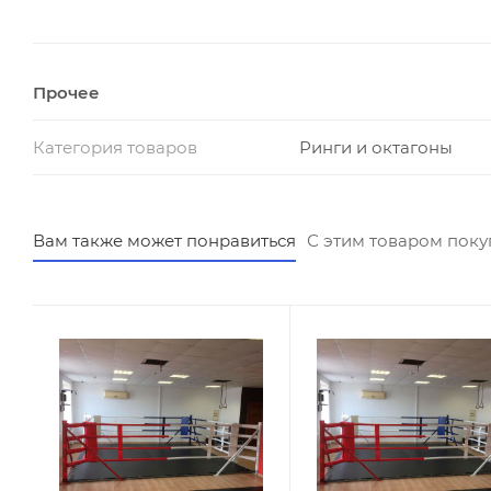
Прочее
Транспортировка
Категория товаров
Ринги и октагоны
Груз вмещается в стандартную «Газель» (≈- 2 м. куб.)
Вам также может понравиться
С этим товаром пок
Инструкция по сборке прилагается.