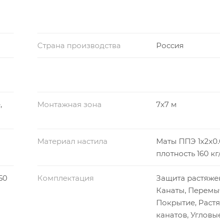
ностью 160 кг/м3. Такая плотность – оптимальная для с
рыта сверхплотным ПВХ-тентом, в комплектации есть вс
Страна производства
Россия
,
Монтажная зона
7х7 м
м3
2
0 г/м
Материал настила
Маты ППЭ 1х2х0.
плотность 160 кг
50
Комплектация
Защита растяже
Канаты, Перемы
Покрытие, Раст
канатов, Угловы