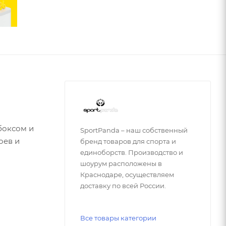
боксом и
SportPanda – наш собственный
оев и
бренд товаров для спорта и
единоборств. Производство и
шоурум расположены в
Краснодаре, осуществляем
йчивостью
доставку по всей России.
роки.
акая
Все товары категории