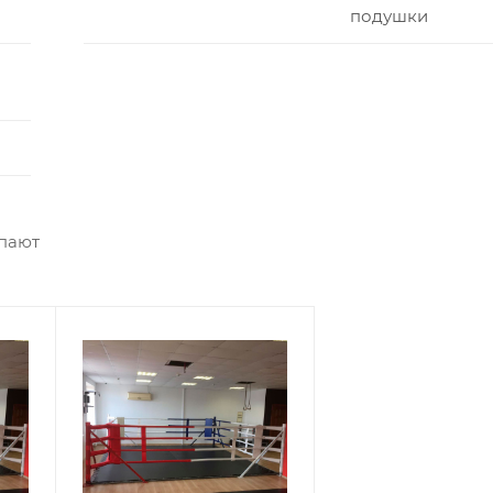
подушки
упают