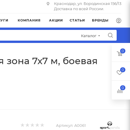
Краснодар, ул. Бородинская 156/13
Доставка по всей России.
ЛУГИ
КОМПАНИЯ
АКЦИИ
СТАТЬИ
БРЕНДЫ
Каталог
0
 зона 7х7 м, боевая
0
0
Артикул:
A0061