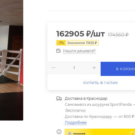
162905
₽
/шт
174560
₽
-
7
%
Экономия
11655
₽
Нашли дешевле?
В КОРЗИ
КУПИТЬ В 1 КЛИК
Доставка в
Краснодар
Самовывоз из шоурума SportPanda
бесплатно
Доставка по Краснодару
—
от 800 ₽
Подробнее