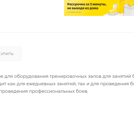
КУПИТЬ
ие для оборудования тренировочных залов для занятий 
т как для ежедневных занятий, так и для проведения б
я проведения профессиональных боев.
я площадь – всего 7х7 м – в сочетании с высокой усто
любом подходящем по размеру помещении в короткие с
асность всех элементов производимых рингов, потому т
диноборств.