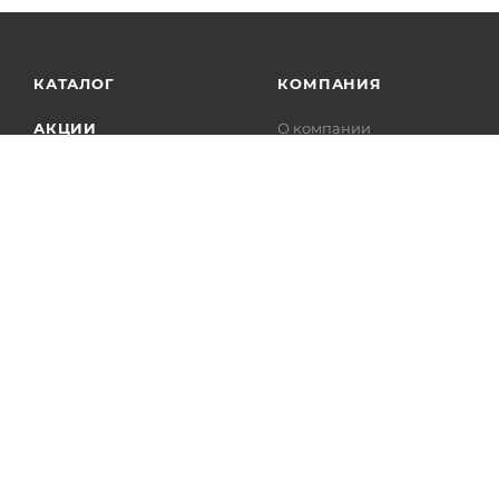
КАТАЛОГ
КОМПАНИЯ
АКЦИИ
О компании
Контакты
УСЛУГИ
Магазины
БРЕНДЫ
Сертификаты
Отзывы о нас
Справка
2014 - 2026 © Интернет-магазин SportPanda.ru.