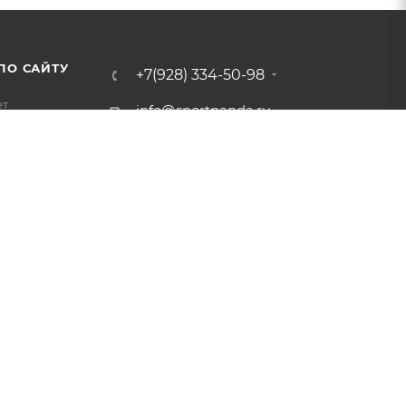
ПО САЙТУ
+7(928) 334-50-98
ет
info@sportpanda.ru
Краснодар, ул. Бородинская
156/13
Доставка по всей России.