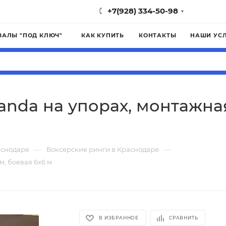
+7(928) 334-50-98
ЗАЛЫ "ПОД КЛЮЧ"
КАК КУПИТЬ
КОНТАКТЫ
НАШИ УС
anda на упорах, монтажная
—
—
аснодаре
Боксерские ринги в Краснодаре
м, боевая 6х6 м
В ИЗБРАННОЕ
СРАВНИТЬ