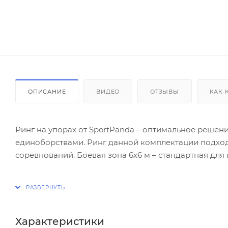
ОПИСАНИЕ
ВИДЕО
ОТЗЫВЫ
КАК 
Ринг на упорах от SportPanda – оптимальное решен
единоборствами. Ринг данной комплектации подходи
соревнований. Боевая зона 6х6 м – стандартная дл
Преимущество ринга на упорах – маленькая монтажна
конструкции. Данный ринг может монтироваться в 
Компания SportPanda гарантирует качество и безоп
модель может располагаться даже в детских залах е
Характеристики