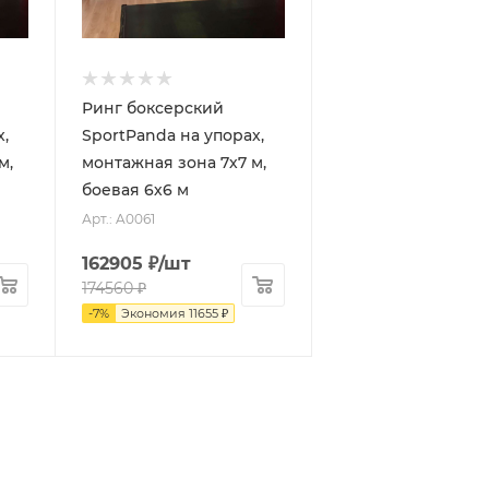
Ринг боксерский
,
SportPanda на упорах,
м,
монтажная зона 7х7 м,
боевая 6х6 м
Арт.: A0061
162905
₽
/шт
174560
₽
-
7
%
Экономия
11655
₽