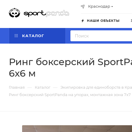
Краснодар
НАШИ ОБЪЕКТЫ
КАТАЛОГ
Ринг боксерский SportP
6х6 м
—
—
Главная
Каталог
Экипировка для единоборств в Кр
Ринг боксерский SportPanda на упорах, монтажная зона 7х7 