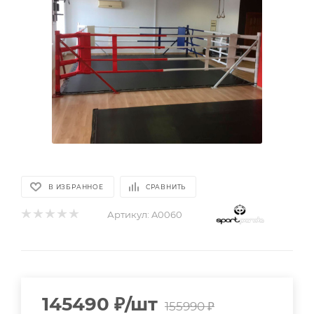
В ИЗБРАННОЕ
СРАВНИТЬ
Артикул:
A0060
145490
₽
/шт
155990
₽