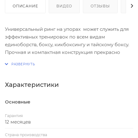
ОПИСАНИЕ
ВИДЕО
ОТЗЫВЫ
КАК
Универсальный ринг на упорах может служить для
эффективных тренировок по всем видам
единоборств, боксу, кикбоксингу и тайскому боксу.
Прочная и компактная конструкция прекрасно
подойдет для оборудования, как частного зала, так
и большой тренировочной площадки.
Данная модель имеет универсальный размер с
Характеристики
рабочей зоной ринга 5х5 метров, а система
установки на упорах позволяет вместить данный
Основные
ринг даже в небольшое пространство. Монтажная
площадь составляет всего 6х6 м, кроме того, ринг
Гарантия
легко и быстро монтируется.
12 месяцев
Страна производства
Настил ринга для единоборств на упорах состоит из