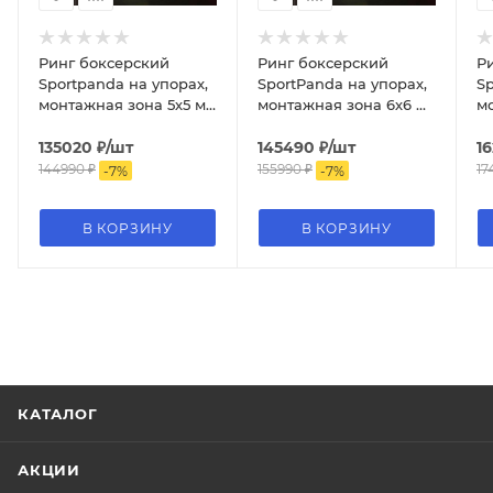
Ринг боксерский
Ринг боксерский
Р
Sportpanda на упорах,
SportPanda на упорах,
Sp
монтажная зона 5х5 м,
монтажная зона 6х6 м,
мо
боевая 4х4 м
боевая 5х5 м
бо
135020
₽
/шт
145490
₽
/шт
1
144990
₽
155990
₽
17
-
7
%
-
7
%
В КОРЗИНУ
В КОРЗИНУ
КАТАЛОГ
АКЦИИ