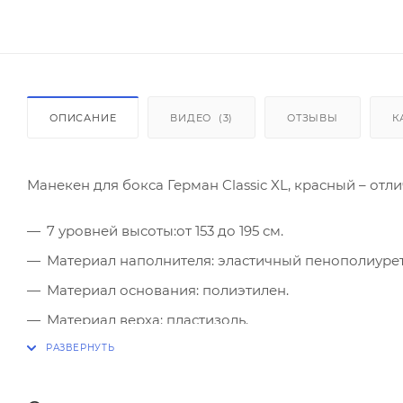
ОПИСАНИЕ
ВИДЕО
(3)
ОТЗЫВЫ
К
Манекен для бокса Герман Classic XL, красный – от
7 уровней высоты:от 153 до 195 см.
Материал наполнителя: эластичный пенополиурет
Материал основания: полиэтилен.
Материал верха: пластизоль.
Основание наполняется песком (вес 235 кг) или во
Вес нетто 23 кг, в упаковке - 27 кг.