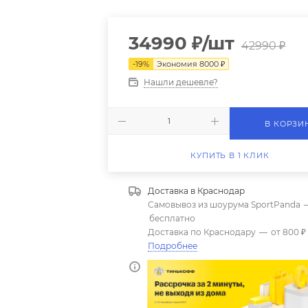
34990
₽
/шт
42990
₽
-
19
%
Экономия
8000
₽
Нашли дешевле?
В КОРЗИ
КУПИТЬ В 1 КЛИК
Доставка в
Краснодар
Самовывоз из шоурума SportPanda
бесплатно
Доставка по Краснодару
—
от 800 ₽
Подробнее