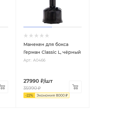
Манекен для бокса
Герман Classic L, чёрный
Арт.: A0466
27990
₽
/шт
35990
₽
-
22
%
Экономия
8000
₽