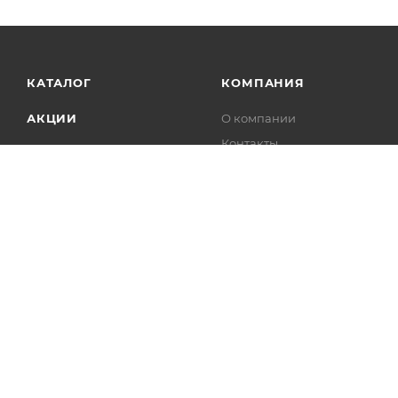
КАТАЛОГ
КОМПАНИЯ
АКЦИИ
О компании
Контакты
УСЛУГИ
Магазины
БРЕНДЫ
Сертификаты
Отзывы о нас
Справка