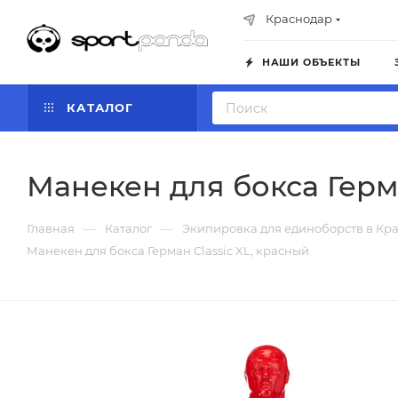
Краснодар
НАШИ ОБЪЕКТЫ
КАТАЛОГ
Манекен для бокса Герма
—
—
Главная
Каталог
Экипировка для единоборств в Кр
Манекен для бокса Герман Classic XL, красный