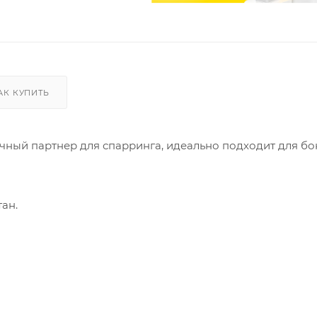
АК КУПИТЬ
личный партнер для спарринга, идеально подходит для бо
ан.
дой (объём 138 л).