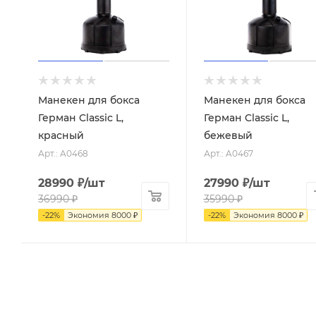
Манекен для бокса
Манекен для бокса
Герман Classic L,
Герман Classic L,
красный
бежевый
Арт.: A0468
Арт.: A0467
28990
₽
/шт
27990
₽
/шт
36990
₽
35990
₽
-
22
%
Экономия
8000
₽
-
22
%
Экономия
8000
₽