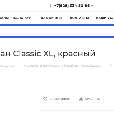
+7(928) 334-50-98
ЗАЛЫ "ПОД КЛЮЧ"
КАК КУПИТЬ
КОНТАКТЫ
НАШИ УС
н Classic XL, красный
—
—
аснодаре
Манекены для бокса и борьбы в Краснодаре
М
В ИЗБРАННОЕ
СРАВНИТЬ