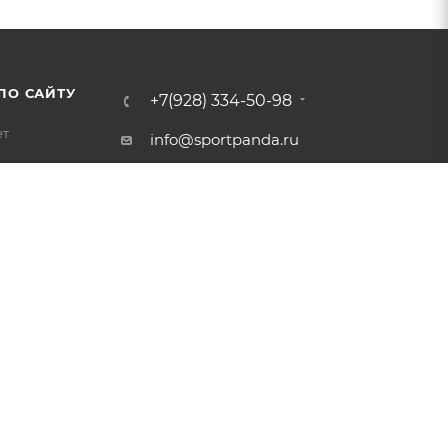
ПО САЙТУ
+7(928) 334-50-98
ет
info@sportpanda.ru
Краснодар, ул. Бородинская
156/13
Доставка по всей России.