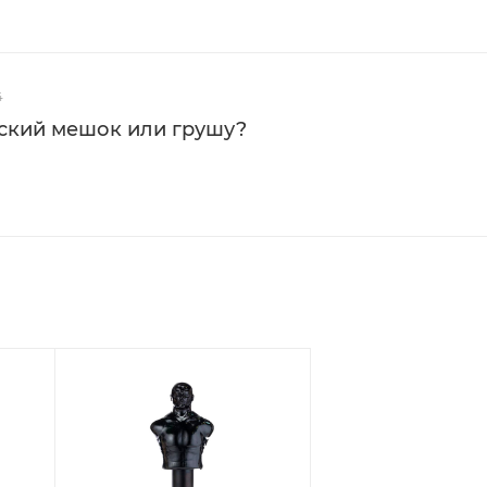
4
рский мешок или грушу?