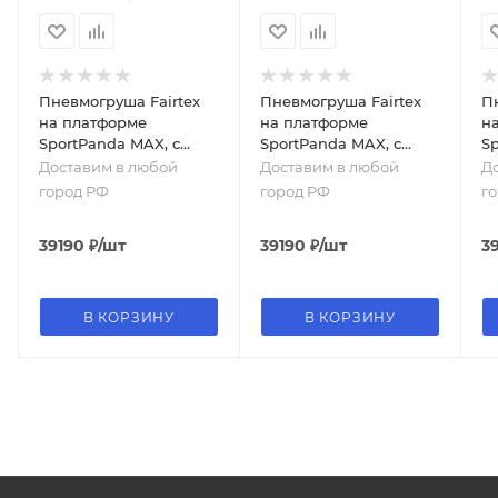
Пневмогруша Fairtex
Пневмогруша Fairtex
П
на платформе
на платформе
н
SportPanda MAX, с
SportPanda MAX, с
Sp
регулировкой по
регулировкой по
р
Доставим в любой
Доставим в любой
Д
высоте, красный
высоте, желтый
вы
город РФ
город РФ
г
39190
₽
/шт
39190
₽
/шт
3
В КОРЗИНУ
В КОРЗИНУ