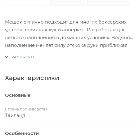
Мешок отлично подходит для многих боксерских
ударов, таких как хук и апперкот. Разработан для
легкого наполнения в домашних условиях. Водяное
наполнение меняет силу отскока руки приближая
его к более реальному в отличие от плотных
мешков с тканевым наполнителем. Такие мешки
отлично подходят для новичков из-за мягкости. В
комплекте с веревкой и кронштейном для
Характеристики
подвешивания.
Основные
Страна производства
Таиланд
Особенности