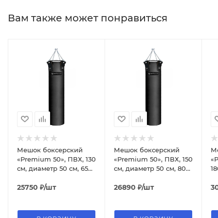
Вам также может понравиться
Мешок боксерский
Мешок боксерский
М
«Premium 50», ПВХ, 130
«Premium 50», ПВХ, 150
«
см, диаметр 50 см, 65
см, диаметр 50 см, 80
18
кг
кг
90
25750
₽
/шт
26890
₽
/шт
3