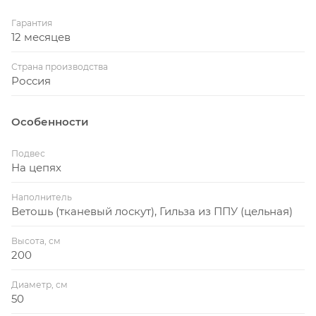
гильза вторичного вспенивания (используется в
элитной мебели и при производстве татами для
Гарантия
12 месяцев
дзюдо), имеющая четкую цилиндрическую форму.
Толщина стенок составляет 4 см, поэтому при
Страна производства
работе по мешку достигается низкая компрессия
Россия
на кости и суставы, мешок не теряет своей формы
и первоначального вида.
Особенности
Сама гильза полностью герметична, поэтому из-
под швов мешка никогда ничего не будет
Подвес
На цепях
«высыпаться», как на обычных мешках. Внутри
гильзы набит исключительно флисовый
Наполнитель
трикотажный лоскут.
Ветошь (тканевый лоскут), Гильза из ППУ (цельная)
По мешку можно работать в полную силу без
Высота, см
болевых ощущений и травм, он отлично
200
поглощает инерцию от ударов, поэтому суставы
всегда будут в целости и сохранности, а это очень
Диаметр, см
важно при тренировках.
50