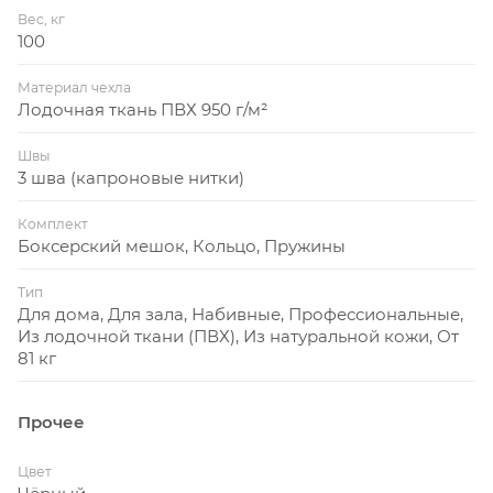
Боксерский мешок не жесткий и является
Вес, кг
универсальным, подходит для спортсменов
100
разного уровня подготовки. У него
Материал чехла
респектабельный внешний вид, четкой
Лодочная ткань ПВХ 950 г/м²
цилиндрической формы. Снаряд действует
бесшумно.
Швы
3 шва (капроновые нитки)
Комплект
Боксерский мешок, Кольцо, Пружины
Тип
Для дома, Для зала, Набивные, Профессиональные,
Из лодочной ткани (ПВХ), Из натуральной кожи, От
81 кг
Прочее
Цвет