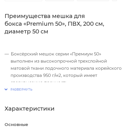
Преимущества мешка для
бокса «Premium 50», ПВХ, 200 см,
диаметр 50 см
Боксёрский мешок серии «Премиум 50»
выполнен из высокопрочной трехслойной
матовой ткани лодочного материала корейского
производства 950 г/м2, который имеет
сверхвысокую прочность.
Швы дополнительно продублированы в три ряда
армированными нитками, а основные швы
усилены лавсановой стропой, для максимальной
Характеристики
надежности.
Внутри мешка размещена прочная поролоновая
Основные