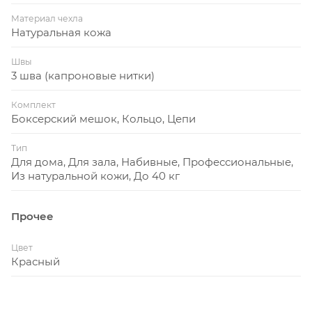
ощущений и травм, он отлично поглощает
инерцию от ударов, поэтому суставы будут в
Материал чехла
Натуральная кожа
целости и сохранности.
Боксерский мешок является универсальным, и
Швы
3 шва (капроновые нитки)
подходит для спортсменов любого возраста, у
него уникальный внешний вид с фирменной
Комплект
символикой бренда.
Боксерский мешок, Кольцо, Цепи
В комплект изделия входит подвесная система,
Тип
состоящая из стального кольца, четырех цепей,
Для дома, Для зала, Набивные, Профессиональные,
карабинов и такелажной скобы.
Из натуральной кожи, До 40 кг
Срок службы данного мешка составляет в
условиях спортивного клуба или секции
Прочее
составляет в среднем 7-10 лет.
Цвет
Мы предоставляем заводскую гарантию сроком 1
Красный
год на сам материал, все швы, соединительные
строчки и крепление.
Перед отгрузкой все товары мы упаковываем в