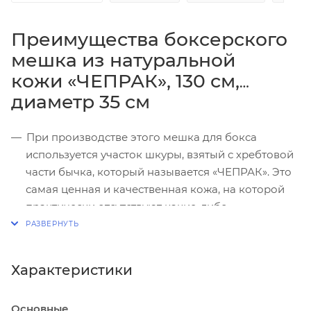
Преимущества боксерского
мешка из натуральной
кожи «ЧЕПРАК», 130 см,
диаметр 35 см
При производстве этого мешка для бокса
используется участок шкуры, взятый с хребтовой
части бычка, который называется «ЧЕПРАК». Это
самая ценная и качественная кожа, на которой
практически отсутствуют какие-либо
повреждения. Она имеет однородную толщину 2
мм по всей площади и отличается особой
прочностью.
Характеристики
Изнутри кожа продублирована дополнительной
тентовой тканью корейского производства.
Основные