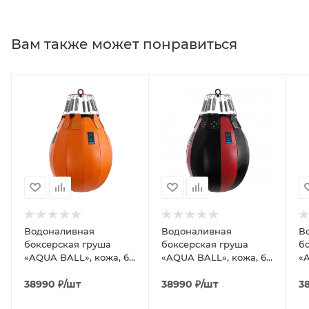
Вам также может понравиться
Водоналивная
Водоналивная
В
боксерская груша
боксерская груша
б
«AQUA BALL», кожа, 65
«AQUA BALL», кожа, 65
«
см, диаметр 50 см, 50
см, диаметр 50 см, 50
см
кг, оранжевый
38990
₽
/шт
кг, чёрный/красный
38990
₽
/шт
кг
3