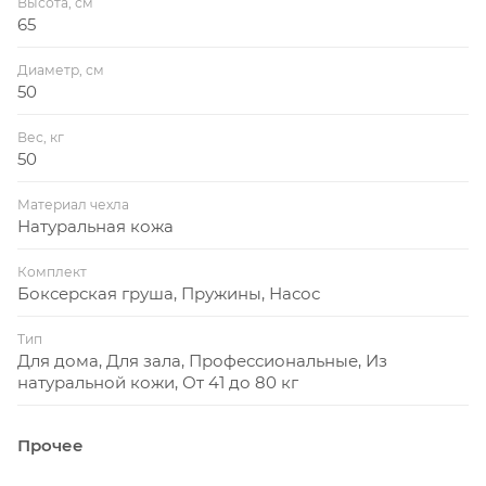
Высота, см
Груша снабжена уникальной подвесной
65
пружинной системой (входит в комплект).
Диаметр, см
Пружимы не издают металлический грохот при
50
работе на снаряде (в отличии от цепей).
Уменьшает амплитуду раскачивания груши за
Вес, кг
счёт пружин, которые «гасят» инерцию удара.
50
Размер груши: 65 см, диаметр 50 см, 50 кг.
Материал чехла
Натуральная кожа
Цвет водоналивной боксерской груши:
коричневый.
Комплект
Боксерская груша, Пружины, Насос
Тип
Для дома, Для зала, Профессиональные, Из
натуральной кожи, От 41 до 80 кг
Прочее