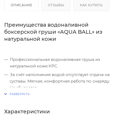
ОПИСАНИЕ
ОТЗЫВЫ
КАК КУПИТЬ
Преимущества водоналивной
боксерской груши «AQUA BALL» из
натуральной кожи
Профессиональная водоналивная груша из
натуральной кожи КРС.
За счёт наполнения водой отсутствует отдача на
суставы. Мягкая, комфортная работа по снаряду.
Не сбивается.
Самостоятельная регулировка веса и жёсткости
боксерской груши за счет изменения объема
воды.
Характеристики