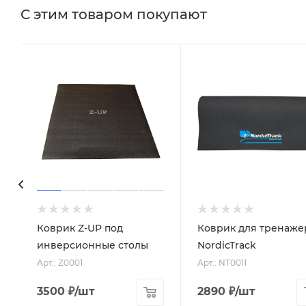
С этим товаром покупают
Коврик Z-UP под
Коврик для тренаже
инверсионные столы
NordicTrack
Арт.: Z0001
Арт.: NT0011
3500
₽
/шт
2890
₽
/шт