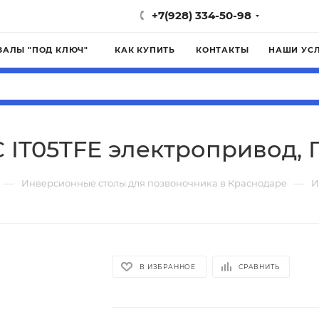
+7(928) 334-50-98
ЗАЛЫ "ПОД КЛЮЧ"
КАК КУПИТЬ
КОНТАКТЫ
НАШИ УС
 IT05TFE электропривод, 
—
—
Инверсионные столы для позвоночника в Краснодаре
И
В ИЗБРАННОЕ
СРАВНИТЬ