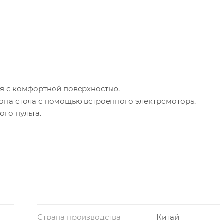
я с комфортной поверхностью.
лона стола с помощью встроенного электромотора.
го пульта.
8 см.
льного профиля. Цвет рамы - черный.
.
Страна производства
Китай