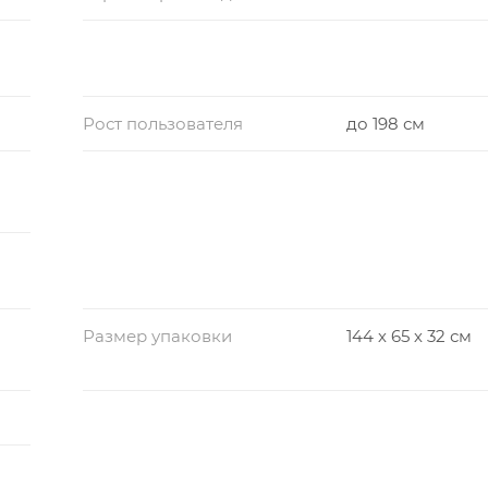
ести
Рост пользователя
до 198 см
и вен
 крови и лимфатической жидкости
Размер упаковки
144 х 65 х 32 см