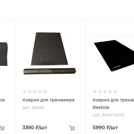
ра
Коврик для тренажера
Коврик для трен
Reebok
Арт.: A0449
Арт.: RAMT-10229
3390
₽
/шт
5990
₽
/шт