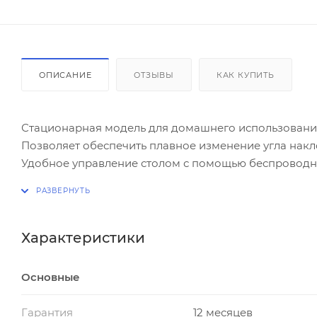
ОПИСАНИЕ
ОТЗЫВЫ
КАК КУПИТЬ
Стационарная модель для домашнего использовани
Позволяет обеспечить плавное изменение угла нак
Удобное управление столом с помощью беспроводно
Стол имеет регулировку под рост пользователя до 19
Рама стола изготовлена из высококачественного ста
Обивка стола из износостойкой искусственной кожи
Характеристики
Работает от сети 220В через адаптер (в комплекте).
Основные
Упражнения на инверсионном столе помогут Вам:
Гарантия
12 месяцев