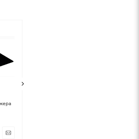
ажера
Коврик для тренажера
PROXIMA, для дома
Арт.: FT-EM-78366-FBG
3590
₽
/шт