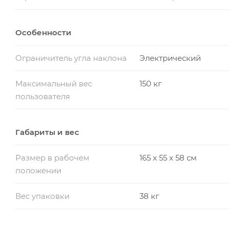
Устранить или ослабить боль в спине
Улучшить осанку
Особенности
Cнять стресс и напряжение в мышцах
Снизить действие старения, вызванное силой тяж
Ограничитель угла наклона
Электрический
Увеличить приток кислорода к головному мозгу
Максимальный вес
150 кг
Облегчить состояние при варикозном расширени
пользователя
Укрепить связочный аппарат
Улучшить кровообращение и ускорить очищение
Габариты и вес
Размер в рабочем
165 х 55 х 58 см
положении
Вес упаковки
38 кг