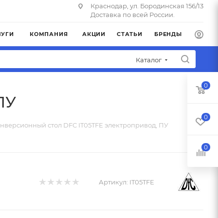
Краснодар, ул. Бородинская 156/13
Доставка по всей России.
ЛУГИ
КОМПАНИЯ
АКЦИИ
СТАТЬИ
БРЕНДЫ
Каталог
0
ПУ
0
нверсионный стол DFC IT05TFE электропривод, ПУ
0
Артикул:
IT05TFE