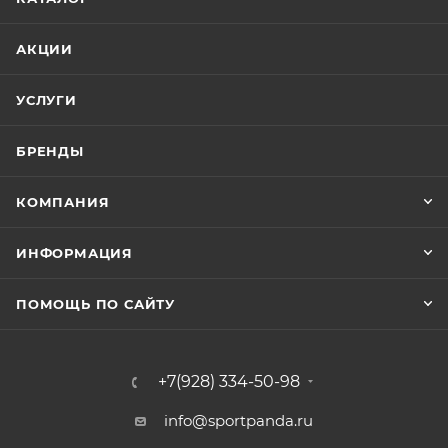
полотна 55 см. Диаметр батута составляет 243,84 см.
АКЦИИ
Прыжковая поверхность выполнена из самого
прочного на настоящий момент полипропилена
УСЛУГИ
последнего поколения "Перматрон". Батут
выдерживает вес пользователя до 100 кг.
БРЕНДЫ
КОМПАНИЯ
ИНФОРМАЦИЯ
ПОМОЩЬ ПО САЙТУ
+7(928) 334-50-98
info@sportpanda.ru