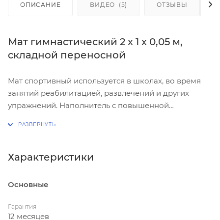
ОПИСАНИЕ
ВИДЕО
(5)
ОТЗЫВЫ
Мат гимнастический 2 х 1 х 0,05 м,
складной переносной
Мат спортивный используется в школах, во время
занятий реабилитацией, развлечений и других
упражнений. Наполнитель с повышенной
плотностью, предает комфортную жесткость, не
проваливается как поролон, что повышает
безопасности во время обучения или
соревнований.
Характеристики
Матрас гимнастический поместится в любой
автомобиль, легок в переносе, не требуем много
Основные
место для хранения в доме.
Не имеет запаха, легко моется.
Гарантия
12 месяцев