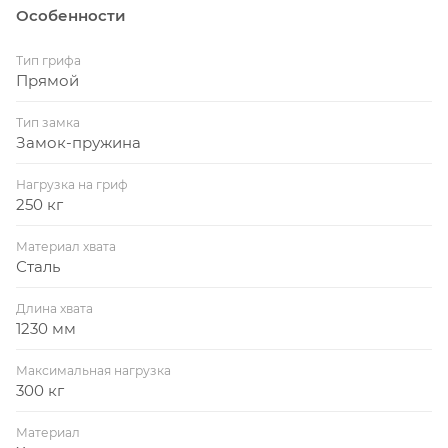
Особенности
мм. Весит гриф 18 кг и способен выдерживать
нагрузку до 250 кг. Этот прямой гриф идеально
Тип грифа
подходит для выполнения разнообразных силовых
Прямой
упражнений и станет незаменимым помощником
на пути к спортивным достижениям.
Тип замка
Замок-пружина
Нагрузка на гриф
250 кг
Материал хвата
Сталь
Длина хвата
1230 мм
Максимальная нагрузка
300 кг
Материал